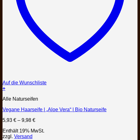
Auf die Wunschliste
+
Dieses
Alle Naturseifen
Produkt
weist
Vegane Haarseife | „Aloe Vera“ | Bio Naturseife
mehrere
Varianten
Preisspanne:
5,93
€
–
9,98
€
auf.
5,93 €
Die
Enthält 19% MwSt.
bis
Optionen
zzgl.
Versand
9,98 €
können