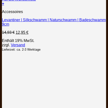
+
Accessoires
Levantiner | Silkschwamm | Naturschwamm | Badeschwamm
9cm
Ursprünglicher
Aktueller
14,93
€
12,95
€
Preis
Preis
Enthält 19% MwSt.
war:
ist:
zzgl.
Versand
14,93 €
12,95 €.
Lieferzeit: ca. 2-3 Werktage