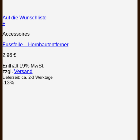
Auf die Wunschliste
+
Accessoires
Fussfeile – Hornhautentferner
2,96
€
Enthält 19% MwSt.
zzgl.
Versand
Lieferzeit: ca. 2-3 Werktage
-13%