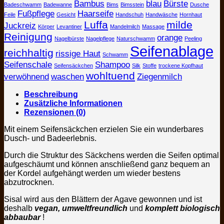
Bambus
blau
Bürste
Badeschwamm
Badewanne
Bims
Bimsstein
Dusche
Fußpflege
Haarseife
Feile
Gesicht
Handschuh
Handwäsche
Hornhaut
Luffa
milde
Juckreiz
Körper
Levantiner
Mandelmilch
Massage
Reinigung
orange
Nagelbürste
Nagelpflege
Naturschwamm
Peeling
Seifenablage
reichhaltig
rissige Haut
Schwamm
Seifenschale
Shampoo
Seifensäckchen
Silk
Stoffe
trockene Kopfhaut
wohltuend
verwöhnend
waschen
Ziegenmilch
Beschreibung
Zusätzliche Informationen
Rezensionen (0)
Mit einem Seifensäckchen erzielen Sie ein wunderbares
Dusch- und Badeerlebnis.
Durch die Struktur des Säckchens werden die Seifen optimal
aufgeschäumt und können anschließend ganz bequem an
der Kordel aufgehängt werden um wieder bestens
abzutrocknen.
Sisal wird aus den Blättern der Agave gewonnen und ist
deshalb
vegan, umweltfreundlich
und
komplett biologisch
abbaubar
!