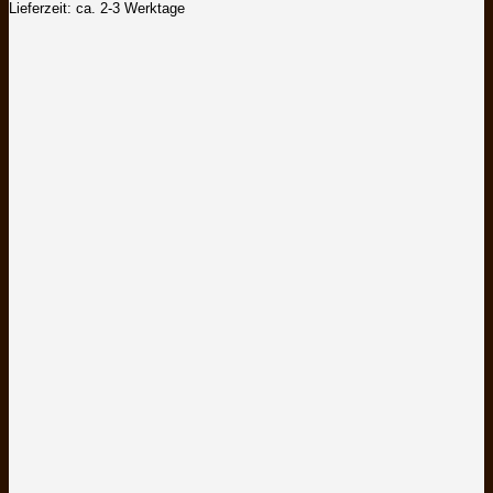
Lieferzeit: ca. 2-3 Werktage
auf
der
Produktseite
gewählt
werden