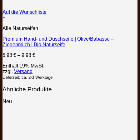
Auf die Wunschliste
+
Dieses
Alle Naturseifen
Produkt
weist
Premium Hand- und Duschseife | Olive/Babassu –
mehrere
Ziegenmilch | Bio Naturseife
Varianten
auf.
Preisspanne:
5,93
€
–
9,98
€
Die
5,93 €
Optionen
Enthält 19% MwSt.
bis
können
zzgl.
Versand
9,98 €
auf
Lieferzeit: ca. 2-3 Werktage
der
Produktseite
Ähnliche Produkte
gewählt
werden
Neu