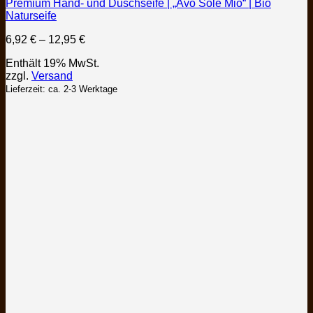
Premium Hand- und Duschseife | „Avo Sole Mio“ | Bio
mehrere
Naturseife
Varianten
auf.
Preisspanne:
6,92
€
–
12,95
€
Die
6,92 €
Optionen
Enthält 19% MwSt.
bis
können
zzgl.
Versand
12,95 €
auf
Lieferzeit: ca. 2-3 Werktage
der
Produktseite
gewählt
werden