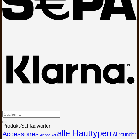
K
Produkt-Schlagwörter
alle Hauttypen
Accessoires
Allrounder
Aleppo-Art