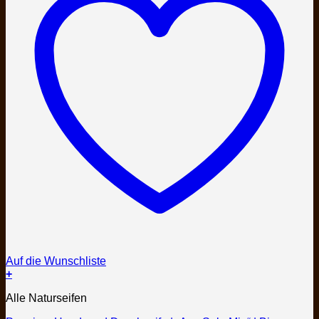
Auf die Wunschliste
+
Dieses
Alle Naturseifen
Produkt
weist