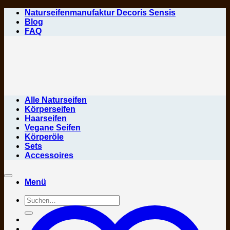
Zum
Naturseifenmanufaktur Decoris Sensis
Inhalt
Blog
springen
FAQ
Alle Naturseifen
Körperseifen
Haarseifen
Vegane Seifen
Körperöle
Sets
Accessoires
Menü
Suchen
nach: