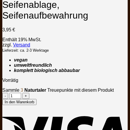
Seifenablage,
Seifenaufbewahrung
3,95
€
Enthält 19% MwSt.
zzgl.
Versand
Lieferzeit: ca. 2-3 Werktage
vegan
umweltfreundlich
komplett biologisch abbaubar
Vorrätig
Sammle
3
Naturtaler
Treuepunkte mit diesem Produkt
Seifensäckchen
aus
In den Warenkorb
Sisal
V
-
Seifenablage,
Seifenaufbewahrung
Menge