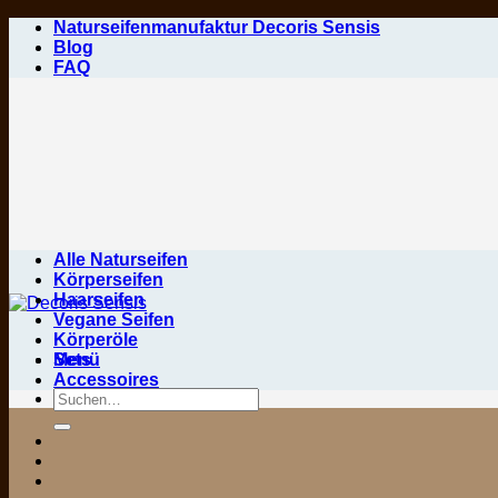
Zum
Naturseifenmanufaktur Decoris Sensis
Inhalt
Blog
springen
FAQ
Alle Naturseifen
Körperseifen
Haarseifen
Vegane Seifen
Körperöle
Menü
Sets
Accessoires
Suchen
nach: