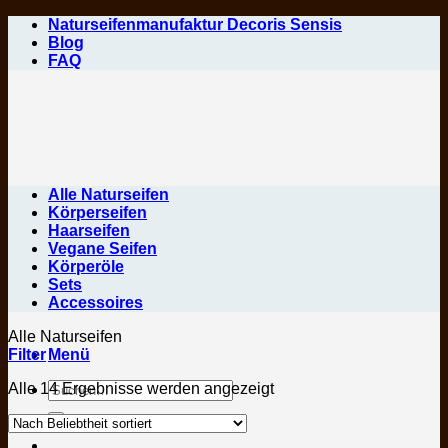
Zum
Naturseifenmanufaktur Decoris Sensis
Inhalt
Blog
springen
FAQ
Alle Naturseifen
Körperseifen
Haarseifen
Vegane Seifen
Körperöle
Sets
Accessoires
Alle Naturseifen
Filter
Menü
Suchen
Nach
Alle 14 Ergebnisse werden angezeigt
nach:
Beliebtheit
sortiert