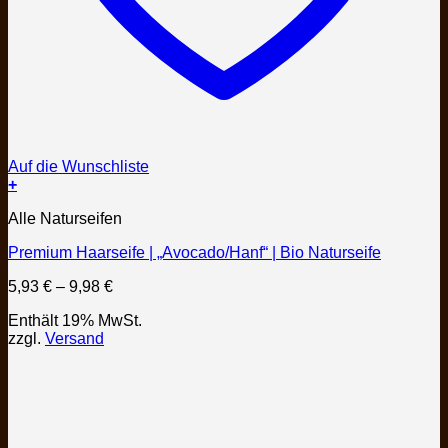
Auf die Wunschliste
+
Dieses
Alle Naturseifen
Produkt
weist
Premium Haarseife | „Avocado/Hanf“ | Bio Naturseife
mehrere
Varianten
Preisspanne:
5,93
€
–
9,98
€
auf.
5,93 €
Die
Enthält 19% MwSt.
bis
Optionen
zzgl.
Versand
9,98 €
können
auf
der
Produktseite
gewählt
werden