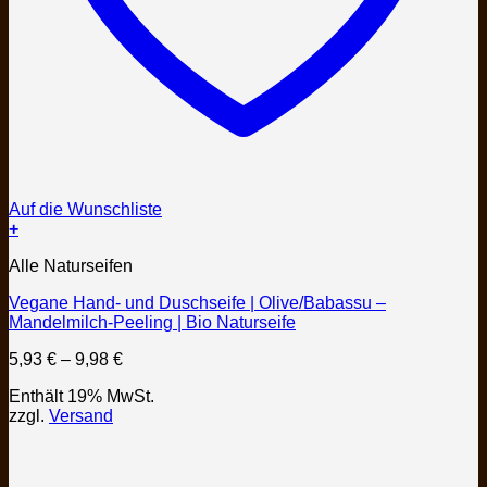
Auf die Wunschliste
+
Dieses
Alle Naturseifen
Produkt
weist
Vegane Hand- und Duschseife | Olive/Babassu –
mehrere
Mandelmilch-Peeling | Bio Naturseife
Varianten
auf.
Preisspanne:
5,93
€
–
9,98
€
Die
5,93 €
Optionen
Enthält 19% MwSt.
bis
können
zzgl.
Versand
9,98 €
auf
der
Produktseite
gewählt