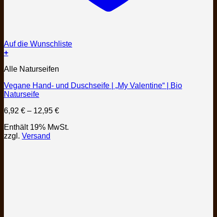
Auf die Wunschliste
+
Dieses
Alle Naturseifen
Produkt
weist
Vegane Hand- und Duschseife | „My Valentine“ | Bio
mehrere
Naturseife
Varianten
auf.
Preisspanne:
6,92
€
–
12,95
€
Die
6,92 €
Optionen
Enthält 19% MwSt.
bis
können
zzgl.
Versand
12,95 €
auf
der
Produktseite
gewählt
werden