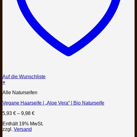
Auf die Wunschliste
+
Dieses
Alle Naturseifen
Produkt
weist
Vegane Haarseife | „Aloe Vera“ | Bio Naturseife
mehrere
Varianten
Preisspanne:
5,93
€
–
9,98
€
auf.
5,93 €
Die
Enthält 19% MwSt.
bis
Optionen
zzgl.
Versand
9,98 €
können
auf