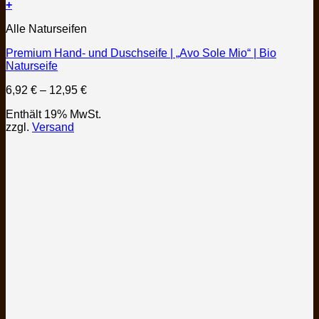
+
Dieses
Alle Naturseifen
Produkt
weist
Premium Hand- und Duschseife | „Avo Sole Mio“ | Bio
mehrere
Naturseife
Varianten
auf.
Preisspanne:
6,92
€
–
12,95
€
Die
6,92 €
Optionen
Enthält 19% MwSt.
bis
können
zzgl.
Versand
12,95 €
auf
der
Produktseite
gewählt
werden