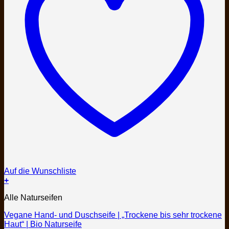
Auf die Wunschliste
+
Dieses
Alle Naturseifen
Produkt
weist
Vegane Hand- und Duschseife | „Trockene bis sehr trockene
mehrere
Haut“ | Bio Naturseife
Varianten