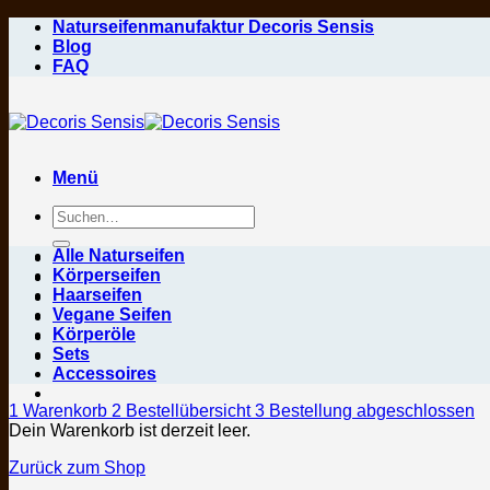
Zum
Naturseifenmanufaktur Decoris Sensis
Inhalt
Blog
springen
FAQ
Menü
Suchen
nach:
Alle Naturseifen
Körperseifen
Haarseifen
Vegane Seifen
Körperöle
Sets
Accessoires
1
Warenkorb
2
Bestellübersicht
3
Bestellung abgeschlossen
Dein Warenkorb ist derzeit leer.
Zurück zum Shop