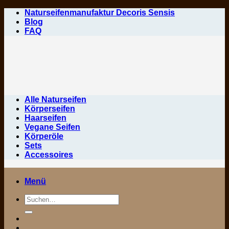
Zum
Naturseifenmanufaktur Decoris Sensis
Inhalt
Blog
springen
FAQ
Alle Naturseifen
Körperseifen
Haarseifen
Vegane Seifen
Körperöle
Sets
Accessoires
Menü
Suchen
nach: