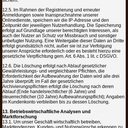
sichern.
12.5. Im Rahmen der Registrierung und erneuter
Anmeldungen sowie Inanspruchnahme unserer
Onlinedienste, speichern wir die IP-Adresse und den
Zeitpunkt der jeweiligen Nutzerhandlung. Die Speicherung
erfolgt auf Grundlage unserer berechtigten Interessen, als
auch der Nutzer an Schutz vor Missbrauch und sonstiger
unbefugter Nutzung. Eine Weitergabe dieser Daten an Dritte
erfolgt grundsätzlich nicht, außer sie ist zur Verfolgung
unserer Ansprüche erforderlich oder es besteht hierzu eine
gesetzliche Verpflichtung gem. Art. 6 Abs. 1 lit. c DSGVO.
12.6. Die Löschung erfolgt nach Ablauf gesetzlicher
Gewährleistungs- und vergleichbarer Pflichten, die
Erforderlichkeit der Aufbewahrung der Daten wird alle drei
Jahre überprüft; im Fall der gesetzlichen
Archivierungspflichten erfolgt die Löschung nach deren
Ablauf (Ende handelsrechtlicher (6 Jahre) und
steuerrechtlicher (10 Jahre) Aufbewahrungspflicht); Angaben
im Kundenkonto verbleiben bis zu dessen Löschung.
13. Betriebswirtschaftliche Analysen und
Marktforschung
13.1. Um unser Geschäft wirtschaftlich betreiben,
Markttendenzen, Kunden- und Nutzerwünsche erkennen zu