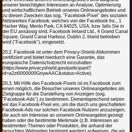
unserer berechtigten Interessen an Analyse, Optimierung
und wirtschaftlichem Betrieb unseres Onlineangebotes und
zu diesen Zwecken das sog. "Facebook-Pixel" des sozialen
Netzwerkes Facebook, welches von der Facebook Inc., 1
Hacker Way, Menlo Park, CA 94025, USA, bzw. falls Sie in
der EU ansässig sind, Facebook Ireland Ltd., 4 Grand Canal
Square, Grand Canal Harbour, Dublin 2, Irland betrieben
wird ("Facebook"), eingesetzt.
20.2. Facebook ist unter dem Privacy-Shield-Abkommen
zertifiziert und bietet hierdurch eine Garantie, das
europäische Datenschutzrecht einzuhalten
(https://www.privacyshield.gov/participant?
id=a2zt0000000GnywAAC&status=Active).
20.3. Mit Hilfe des Facebook-Pixels ist es Facebook zum
einen möglich, die Besucher unseres Onlineangebotes als
Zielgruppe für die Darstellung von Anzeigen (sog.
"Facebook-Ads") zu bestimmen. Dementsprechend setzen
wir das Facebook-Pixel ein, um die durch uns geschalteten
Facebook-Ads nur solchen Facebook-Nutzern anzuzeigen,
die auch ein Interesse an unserem Onlineangebot gezeigt
haben oder die bestimmte Merkmale (z.B. Interessen an
bestimmten Themen oder Produkten, die anhand der
besuchten Webseiten bestimmt werden) aufweisen, die wir