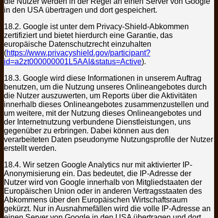
die Nutzer werden in der Regel an einen Server von Google
in den USA übertragen und dort gespeichert.
18.2. Google ist unter dem Privacy-Shield-Abkommen
zertifiziert und bietet hierdurch eine Garantie, das
europäische Datenschutzrecht einzuhalten
(
https://www.privacyshield.gov/participant?
id=a2zt000000001L5AAI&status=Active
).
18.3. Google wird diese Informationen in unserem Auftrag
benutzen, um die Nutzung unseres Onlineangebotes durch
die Nutzer auszuwerten, um Reports über die Aktivitäten
innerhalb dieses Onlineangebotes zusammenzustellen und
um weitere, mit der Nutzung dieses Onlineangebotes und
der Internetnutzung verbundene Dienstleistungen, uns
gegenüber zu erbringen. Dabei können aus den
verarbeiteten Daten pseudonyme Nutzungsprofile der Nutzer
erstellt werden.
18.4. Wir setzen Google Analytics nur mit aktivierter IP-
Anonymisierung ein. Das bedeutet, die IP-Adresse der
Nutzer wird von Google innerhalb von Mitgliedstaaten der
Europäischen Union oder in anderen Vertragsstaaten des
Abkommens über den Europäischen Wirtschaftsraum
gekürzt. Nur in Ausnahmefällen wird die volle IP-Adresse an
einen Server von Google in den USA übertragen und dort