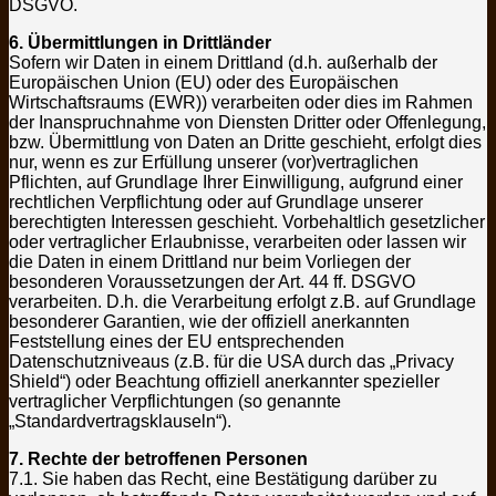
DSGVO.
6. Übermittlungen in Drittländer
Sofern wir Daten in einem Drittland (d.h. außerhalb der
Europäischen Union (EU) oder des Europäischen
Wirtschaftsraums (EWR)) verarbeiten oder dies im Rahmen
der Inanspruchnahme von Diensten Dritter oder Offenlegung,
bzw. Übermittlung von Daten an Dritte geschieht, erfolgt dies
nur, wenn es zur Erfüllung unserer (vor)vertraglichen
Pflichten, auf Grundlage Ihrer Einwilligung, aufgrund einer
rechtlichen Verpflichtung oder auf Grundlage unserer
berechtigten Interessen geschieht. Vorbehaltlich gesetzlicher
oder vertraglicher Erlaubnisse, verarbeiten oder lassen wir
die Daten in einem Drittland nur beim Vorliegen der
besonderen Voraussetzungen der Art. 44 ff. DSGVO
verarbeiten. D.h. die Verarbeitung erfolgt z.B. auf Grundlage
besonderer Garantien, wie der offiziell anerkannten
Feststellung eines der EU entsprechenden
Datenschutzniveaus (z.B. für die USA durch das „Privacy
Shield“) oder Beachtung offiziell anerkannter spezieller
vertraglicher Verpflichtungen (so genannte
„Standardvertragsklauseln“).
7. Rechte der betroffenen Personen
7.1. Sie haben das Recht, eine Bestätigung darüber zu