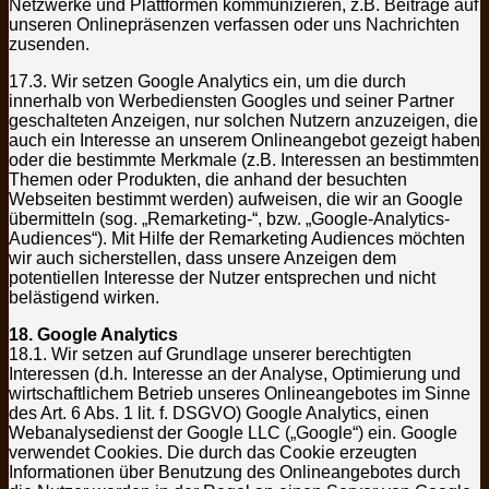
Netzwerke und Plattformen kommunizieren, z.B. Beiträge auf
unseren Onlinepräsenzen verfassen oder uns Nachrichten
zusenden.
17.3. Wir setzen Google Analytics ein, um die durch
innerhalb von Werbediensten Googles und seiner Partner
geschalteten Anzeigen, nur solchen Nutzern anzuzeigen, die
auch ein Interesse an unserem Onlineangebot gezeigt haben
oder die bestimmte Merkmale (z.B. Interessen an bestimmten
Themen oder Produkten, die anhand der besuchten
Webseiten bestimmt werden) aufweisen, die wir an Google
übermitteln (sog. „Remarketing-“, bzw. „Google-Analytics-
Audiences“). Mit Hilfe der Remarketing Audiences möchten
wir auch sicherstellen, dass unsere Anzeigen dem
potentiellen Interesse der Nutzer entsprechen und nicht
belästigend wirken.
18. Google Analytics
18.1. Wir setzen auf Grundlage unserer berechtigten
Interessen (d.h. Interesse an der Analyse, Optimierung und
wirtschaftlichem Betrieb unseres Onlineangebotes im Sinne
des Art. 6 Abs. 1 lit. f. DSGVO) Google Analytics, einen
Webanalysedienst der Google LLC („Google“) ein. Google
verwendet Cookies. Die durch das Cookie erzeugten
Informationen über Benutzung des Onlineangebotes durch