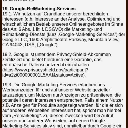
19. Google-Re/Marketing-Services
19.1. Wir nutzen auf Grundlage unserer berechtigten
Interessen (d.h. Interesse an der Analyse, Optimierung und
wirtschaftlichem Betrieb unseres Onlineangebotes im Sinne
des Art. 6 Abs. 1 lit. f. DSGVO) die Marketing- und
Remarketing-Dienste (kurz „Google-Marketing-Services”) der
Google LLC, 1600 Amphitheatre Parkway, Mountain View,
CA 94043, USA, („Google“).
19.2. Google ist unter dem Privacy-Shield-Abkommen
zertifiziert und bietet hierdurch eine Garantie, das
europäische Datenschutzrecht einzuhalten
(https://www.privacyshield.gov/participant?
id=a2zt000000001L5AAI&status=Active).
19.3. Die Google-Marketing-Services erlauben uns
Werbeanzeigen für und auf unserer Website gezielter
anzuzeigen, um Nutzern nur Anzeigen zu präsentieren, die
potentiell deren Interessen entsprechen. Falls einem Nutzer
z.B. Anzeigen für Produkte angezeigt werden, für die er sich
auf anderen Webseiten interessiert hat, spricht man hierbei
vom „Remarketing“. Zu diesen Zwecken wird bei Aufruf
unserer und anderer Webseiten, auf denen Google-
Marketing-Services aktiv sind, unmittelbar durch Google ein