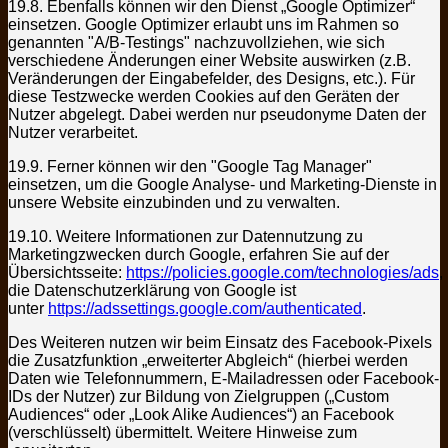
19.8. Ebenfalls können wir den Dienst „Google Optimizer“
einsetzen. Google Optimizer erlaubt uns im Rahmen so
genannten "A/B-Testings" nachzuvollziehen, wie sich
verschiedene Änderungen einer Website auswirken (z.B.
Veränderungen der Eingabefelder, des Designs, etc.). Für
diese Testzwecke werden Cookies auf den Geräten der
Nutzer abgelegt. Dabei werden nur pseudonyme Daten der
Nutzer verarbeitet.
19.9. Ferner können wir den "Google Tag Manager"
einsetzen, um die Google Analyse- und Marketing-Dienste in
unsere Website einzubinden und zu verwalten.
19.10. Weitere Informationen zur Datennutzung zu
Marketingzwecken durch Google, erfahren Sie auf der
Übersichtsseite:
https://policies.google.com/technologies/ads
,
die Datenschutzerklärung von Google ist
unter
https://adssettings.google.com/authenticated
.
Des Weiteren nutzen wir beim Einsatz des Facebook-Pixels
die Zusatzfunktion „erweiterter Abgleich“ (hierbei werden
Daten wie Telefonnummern, E-Mailadressen oder Facebook-
IDs der Nutzer) zur Bildung von Zielgruppen („Custom
Audiences“ oder „Look Alike Audiences“) an Facebook
(verschlüsselt) übermittelt. Weitere Hinweise zum