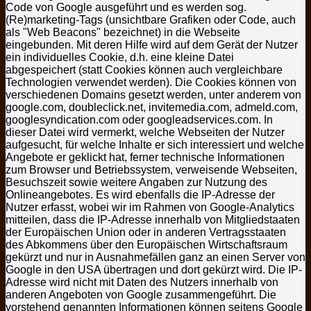
Code von Google ausgeführt und es werden sog.
(Re)marketing-Tags (unsichtbare Grafiken oder Code, auch
als "Web Beacons" bezeichnet) in die Webseite
eingebunden. Mit deren Hilfe wird auf dem Gerät der Nutzer
ein individuelles Cookie, d.h. eine kleine Datei
abgespeichert (statt Cookies können auch vergleichbare
Technologien verwendet werden). Die Cookies können von
verschiedenen Domains gesetzt werden, unter anderem von
google.com, doubleclick.net, invitemedia.com, admeld.com,
googlesyndication.com oder googleadservices.com. In
dieser Datei wird vermerkt, welche Webseiten der Nutzer
aufgesucht, für welche Inhalte er sich interessiert und welche
Angebote er geklickt hat, ferner technische Informationen
zum Browser und Betriebssystem, verweisende Webseiten,
Besuchszeit sowie weitere Angaben zur Nutzung des
Onlineangebotes. Es wird ebenfalls die IP-Adresse der
Nutzer erfasst, wobei wir im Rahmen von Google-Analytics
mitteilen, dass die IP-Adresse innerhalb von Mitgliedstaaten
der Europäischen Union oder in anderen Vertragsstaaten
des Abkommens über den Europäischen Wirtschaftsraum
gekürzt und nur in Ausnahmefällen ganz an einen Server von
Google in den USA übertragen und dort gekürzt wird. Die IP-
Adresse wird nicht mit Daten des Nutzers innerhalb von
anderen Angeboten von Google zusammengeführt. Die
vorstehend genannten Informationen können seitens Google