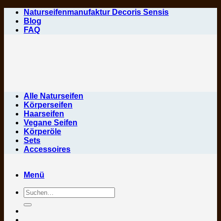
Zum
Naturseifenmanufaktur Decoris Sensis
Inhalt
Blog
springen
FAQ
Alle Naturseifen
Körperseifen
Haarseifen
Vegane Seifen
Körperöle
Sets
Accessoires
Menü
Suchen
nach: