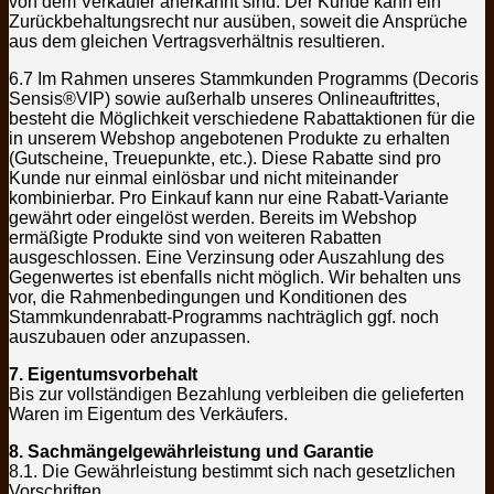
von dem Verkäufer anerkannt sind. Der Kunde kann ein
Zurückbehaltungsrecht nur ausüben, soweit die Ansprüche
aus dem gleichen Vertragsverhältnis resultieren.
6.7 Im Rahmen unseres Stammkunden Programms (Decoris
Sensis®VIP) sowie außerhalb unseres Onlineauftrittes,
besteht die Möglichkeit verschiedene Rabattaktionen für die
in unserem Webshop angebotenen Produkte zu erhalten
(Gutscheine, Treuepunkte, etc.). Diese Rabatte sind pro
Kunde nur einmal einlösbar und nicht miteinander
kombinierbar. Pro Einkauf kann nur eine Rabatt-Variante
gewährt oder eingelöst werden. Bereits im Webshop
ermäßigte Produkte sind von weiteren Rabatten
ausgeschlossen. Eine Verzinsung oder Auszahlung des
Gegenwertes ist ebenfalls nicht möglich. Wir behalten uns
vor, die Rahmenbedingungen und Konditionen des
Stammkundenrabatt-Programms nachträglich ggf. noch
auszubauen oder anzupassen.
7. Eigentumsvorbehalt
Bis zur vollständigen Bezahlung verbleiben die gelieferten
Waren im Eigentum des Verkäufers.
8. Sachmängelgewährleistung und Garantie
8.1. Die Gewährleistung bestimmt sich nach gesetzlichen
Vorschriften.