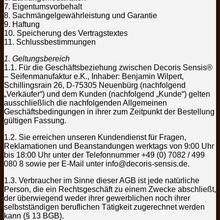
7. Eigentumsvorbehalt
8. Sachmängelgewährleistung und Garantie
9. Haftung
10. Speicherung des Vertragstextes
11. Schlussbestimmungen
1. Geltungsbereich
1.1. Für die Geschäftsbeziehung zwischen Decoris Sensis®
– Seifenmanufaktur e.K., Inhaber: Benjamin Wilpert,
Schillingsrain 26, D-75305 Neuenbürg (nachfolgend
„Verkäufer“) und dem Kunden (nachfolgend „Kunde“) gelten
ausschließlich die nachfolgenden Allgemeinen
Geschäftsbedingungen in ihrer zum Zeitpunkt der Bestellung
gültigen Fassung.
1.2. Sie erreichen unseren Kundendienst für Fragen,
Reklamationen und Beanstandungen werktags von 9:00 Uhr
bis 18:00 Uhr unter der Telefonnummer +49 (0) 7082 / 499
080 8 sowie per E-Mail unter info@decoris-sensis.de.
1.3. Verbraucher im Sinne dieser AGB ist jede natürliche
Person, die ein Rechtsgeschäft zu einem Zwecke abschließt,
der überwiegend weder ihrer gewerblichen noch ihrer
selbstständigen beruflichen Tätigkeit zugerechnet werden
kann (§ 13 BGB).