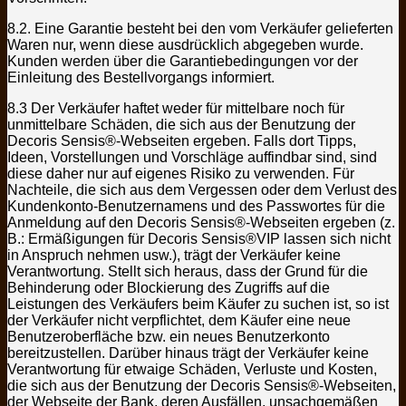
8.2. Eine Garantie besteht bei den vom Verkäufer gelieferten
Waren nur, wenn diese ausdrücklich abgegeben wurde.
Kunden werden über die Garantiebedingungen vor der
Einleitung des Bestellvorgangs informiert.
8.3
Der Verkäufer haftet weder für mittelbare noch für
unmittelbare Schäden, die sich aus der Benutzung der
Decoris Sensis®-Webseiten ergeben. Falls dort Tipps,
Ideen, Vorstellungen und Vorschläge auffindbar sind, sind
diese daher nur auf eigenes Risiko zu verwenden. Für
Nachteile, die sich aus dem Vergessen oder dem Verlust des
Kundenkonto-Benutzernamens und des Passwortes für die
Anmeldung auf den Decoris Sensis®-Webseiten ergeben (z.
B.: Ermäßigungen für Decoris Sensis®VIP lassen sich nicht
in Anspruch nehmen usw.), trägt der Verkäufer keine
Verantwortung. Stellt sich heraus, dass der Grund für die
Behinderung oder Blockierung des Zugriffs auf die
Leistungen des Verkäufers beim Käufer zu suchen ist, so ist
der Verkäufer nicht verpflichtet, dem Käufer eine neue
Benutzeroberfläche bzw. ein neues Benutzerkonto
bereitzustellen. Darüber hinaus trägt der Verkäufer keine
Verantwortung für etwaige Schäden, Verluste und Kosten,
die sich aus der Benutzung der Decoris Sensis®-Webseiten,
der Webseite der Bank, deren Ausfällen, unsachgemäßen