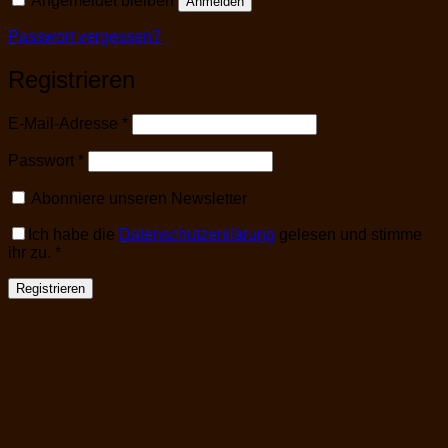
Angemeldet bleiben
Anmelden
Passwort vergessen?
Registrieren
Erforderlich
E-Mail-Adresse
*
Erforderlich
Passwort
*
Abonniere unseren Newsletter
Ich habe die
Datenschutzerklärung
gelesen und stimme
ihr zu.
*
Registrieren