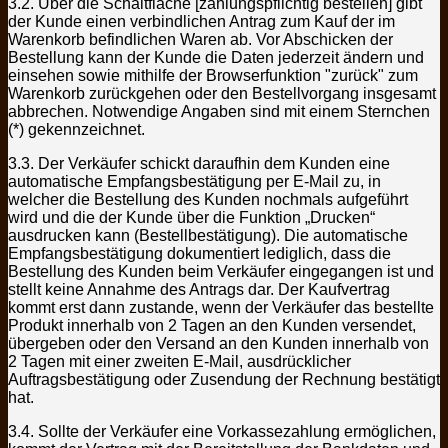
3.2. Über die Schaltfläche [zahlungspflichtig bestellen] gibt
der Kunde einen verbindlichen Antrag zum Kauf der im
Warenkorb befindlichen Waren ab. Vor Abschicken der
Bestellung kann der Kunde die Daten jederzeit ändern und
einsehen sowie mithilfe der Browserfunktion "zurück" zum
Warenkorb zurückgehen oder den Bestellvorgang insgesamt
abbrechen. Notwendige Angaben sind mit einem Sternchen
(*) gekennzeichnet.
3.3. Der Verkäufer schickt daraufhin dem Kunden eine
automatische Empfangsbestätigung per E-Mail zu, in
welcher die Bestellung des Kunden nochmals aufgeführt
wird und die der Kunde über die Funktion „Drucken“
ausdrucken kann (Bestellbestätigung). Die automatische
Empfangsbestätigung dokumentiert lediglich, dass die
Bestellung des Kunden beim Verkäufer eingegangen ist und
stellt keine Annahme des Antrags dar. Der Kaufvertrag
kommt erst dann zustande, wenn der Verkäufer das bestellte
Produkt innerhalb von 2 Tagen an den Kunden versendet,
übergeben oder den Versand an den Kunden innerhalb von
2 Tagen mit einer zweiten E-Mail, ausdrücklicher
Auftragsbestätigung oder Zusendung der Rechnung bestätigt
hat.
3.4. Sollte der Verkäufer eine Vorkassezahlung ermöglichen,