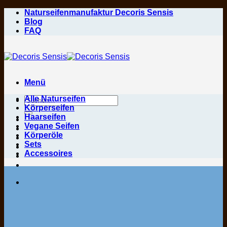
Zum
Naturseifenmanufaktur Decoris Sensis
Inhalt
Blog
springen
FAQ
Menü
Alle Naturseifen
Suchen
Körperseifen
nach:
Haarseifen
Vegane Seifen
Körperöle
Sets
Accessoires