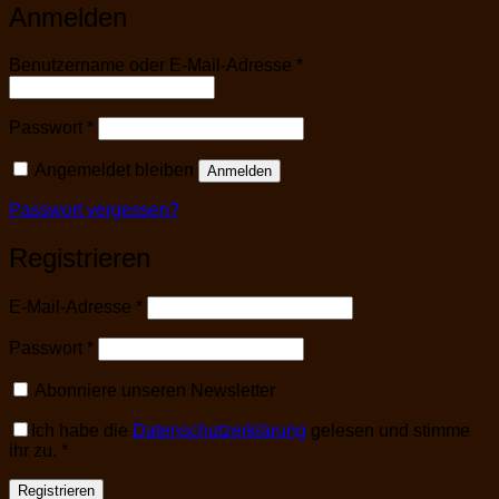
Anmelden
Erforderlich
Benutzername oder E-Mail-Adresse
*
Erforderlich
Passwort
*
Angemeldet bleiben
Anmelden
Passwort vergessen?
Registrieren
Erforderlich
E-Mail-Adresse
*
Erforderlich
Passwort
*
Abonniere unseren Newsletter
Ich habe die
Datenschutzerklärung
gelesen und stimme
ihr zu.
*
Registrieren