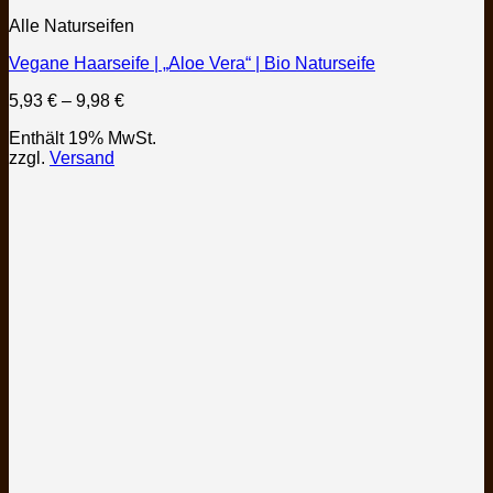
Dieses
Alle Naturseifen
Produkt
weist
Vegane Haarseife | „Aloe Vera“ | Bio Naturseife
mehrere
Varianten
Preisspanne:
5,93
€
–
9,98
€
auf.
5,93 €
Die
Enthält 19% MwSt.
bis
Optionen
zzgl.
Versand
9,98 €
können
auf
der
Produktseite
gewählt
werden