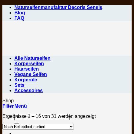
Zum
Naturseifenmanufaktur Decoris Sensis
Inhalt
Blog
springen
FAQ
Alle Naturseifen
Körperseifen
Haarseifen
Vegane Seifen
Körperöle
Sets
Accessoires
Shop
Filter
Menü
Suchen
Nach
Ergebnisse 1 – 16 von 31 werden angezeigt
nach:
Beliebtheit
sortiert