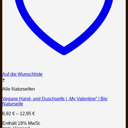
Auf die Wunschliste
+
Dieses
Alle Naturseifen
Produkt
weist
Vegane Hand- und Duschseife | „My Valentine“ | Bio
mehrere
Naturseife
Varianten
auf.
Preisspanne:
6,92
€
–
12,95
€
Die
6,92 €
Optionen
Enthält 19% MwSt.
bis
können