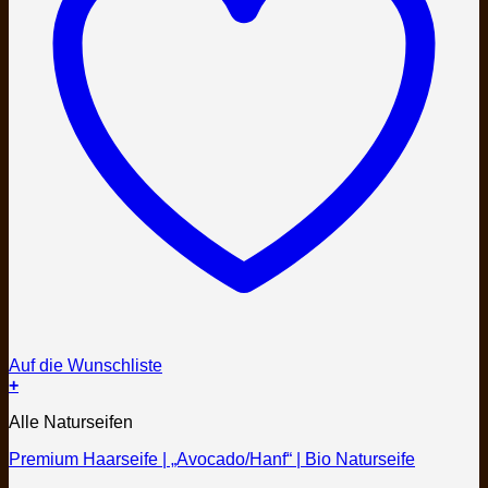
Auf die Wunschliste
+
Dieses
Alle Naturseifen
Produkt
weist
Premium Haarseife | „Avocado/Hanf“ | Bio Naturseife
mehrere
Varianten