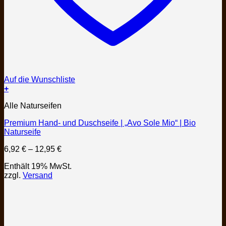
Auf die Wunschliste
+
Dieses
Alle Naturseifen
Produkt
weist
Premium Hand- und Duschseife | „Avo Sole Mio“ | Bio
mehrere
Naturseife
Varianten
auf.
Preisspanne:
6,92
€
–
12,95
€
Die
6,92 €
Optionen
Enthält 19% MwSt.
bis
können
zzgl.
Versand
12,95 €
auf
der
Produktseite
gewählt
werden