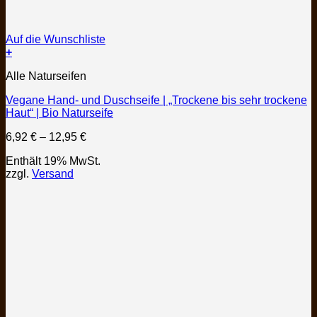
Auf die Wunschliste
+
Dieses
Alle Naturseifen
Produkt
weist
Vegane Hand- und Duschseife | „Trockene bis sehr trockene
mehrere
Haut“ | Bio Naturseife
Varianten
auf.
Preisspanne:
6,92
€
–
12,95
€
Die
6,92 €
Optionen
Enthält 19% MwSt.
bis
können
zzgl.
Versand
12,95 €
auf
der
Produktseite
gewählt
werden