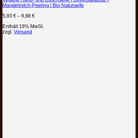
mehrere
Mandelmilch-Peeling | Bio Naturseife
Varianten
auf.
Preisspanne:
5,93
€
–
9,98
€
Die
5,93 €
Optionen
Enthält 19% MwSt.
bis
können
zzgl.
Versand
9,98 €
auf
der
Produktseite
gewählt
werden