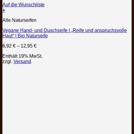
Auf die Wunschliste
+
Dieses
Alle Naturseifen
Produkt
weist
Vegane Hand- und Duschseife | „Reife und anspruchsvolle
mehrere
Haut“ | Bio Naturseife
Varianten
auf.
Preisspanne:
6,92
€
–
12,95
€
Die
6,92 €
Optionen
Enthält 19% MwSt.
bis
können
zzgl.
Versand
12,95 €
auf
der
Produktseite
gewählt
werden