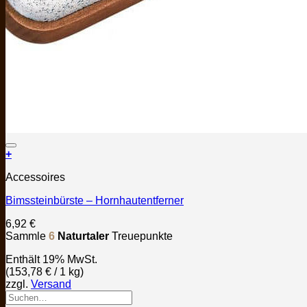
+
Accessoires
Bimssteinbürste – Hornhautentferner
6,92
€
Sammle
6
Naturtaler
Treuepunkte
Enthält 19% MwSt.
(
153,78
€
/ 1 kg)
zzgl.
Versand