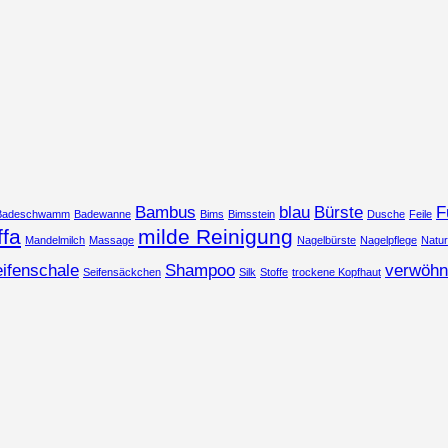
Bambus
blau
Bürste
F
Badeschwamm
Badewanne
Bims
Bimsstein
Dusche
Feile
ffa
milde Reinigung
Mandelmilch
Massage
Nagelbürste
Nagelpflege
Natu
ifenschale
Shampoo
verwöhn
Seifensäckchen
Silk
Stoffe
trockene Kopfhaut