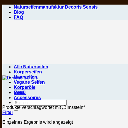
Zum
Naturseifenmanufaktur Decoris Sensis
Inhalt
Blog
springen
FAQ
Alle Naturseifen
Körperseifen
Haarseifen
Vegane Seifen
Körperöle
Menü
Sets
Accessoires
Suchen
nach:
Produkte verschlagwortet mit „Bimsstein“
Filter
Einzelnes Ergebnis wird angezeigt