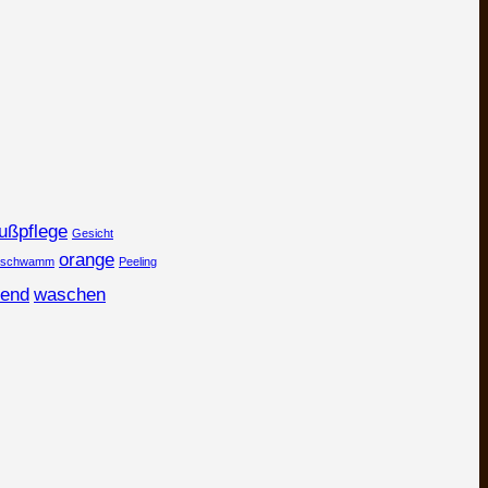
ußpflege
Gesicht
orange
rschwamm
Peeling
end
waschen