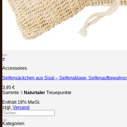
+
Accessoires
Seifensäckchen aus Sisal – Seifenablage, Seifenaufbewahru
3,95
€
Sammle
3
Naturtaler
Treuepunkte
Enthält 19% MwSt.
zzgl.
Versand
Kategorien