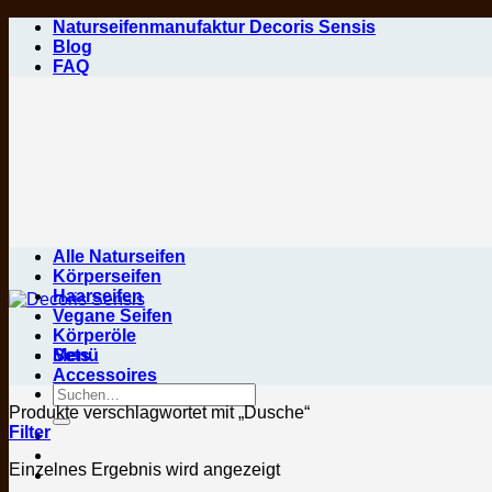
Zum
Naturseifenmanufaktur Decoris Sensis
Inhalt
Blog
springen
FAQ
Alle Naturseifen
Körperseifen
Haarseifen
Vegane Seifen
Körperöle
Menü
Sets
Accessoires
Suchen
nach:
Produkte verschlagwortet mit „Dusche“
Filter
Einzelnes Ergebnis wird angezeigt