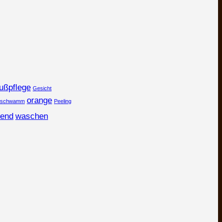
ußpflege
Gesicht
orange
rschwamm
Peeling
end
waschen