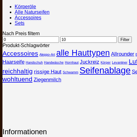
Körperöle
Alle Naturseifen
Accessoires
Sets
Nach Preis filtern
Min.
Max.
Filter
Preis
Preis
Produkt-Schlagwörter
alle Hauttypen
Accessoires
Allrounder
Aleppo-Art
Lu
Haarseife
Juckreiz
Handschuh
Handwäsche
Hornhaut
Körper
Levantiner
Seifenablage
reichhaltig
rissige Haut
Se
Schwamm
wohltuend
Ziegenmilch
Informationen