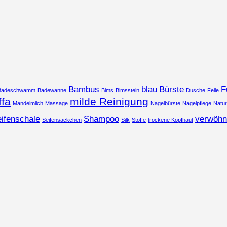
Bambus
blau
Bürste
F
Badeschwamm
Badewanne
Bims
Bimsstein
Dusche
Feile
ffa
milde Reinigung
Mandelmilch
Massage
Nagelbürste
Nagelpflege
Natu
ifenschale
Shampoo
verwöhn
Seifensäckchen
Silk
Stoffe
trockene Kopfhaut