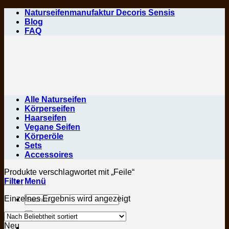
Zum
Naturseifenmanufaktur Decoris Sensis
Inhalt
Blog
springen
FAQ
Alle Naturseifen
Körperseifen
Haarseifen
Vegane Seifen
Körperöle
Sets
Accessoires
Produkte verschlagwortet mit „Feile“
Filter
Menü
Suchen
Einzelnes Ergebnis wird angezeigt
nach:
Neu