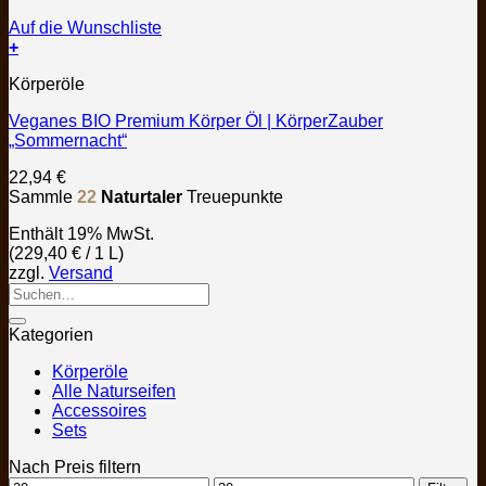
Auf die Wunschliste
+
Körperöle
Veganes BIO Premium Körper Öl | KörperZauber
„Sommernacht“
22,94
€
Sammle
22
Naturtaler
Treuepunkte
Enthält 19% MwSt.
(
229,40
€
/ 1 L)
zzgl.
Versand
Kategorien
Körperöle
Alle Naturseifen
Accessoires
Sets
Nach Preis filtern
Min.
Max.