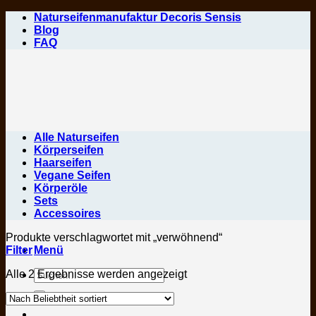
Zum
Naturseifenmanufaktur Decoris Sensis
Inhalt
Blog
springen
FAQ
Alle Naturseifen
Körperseifen
Haarseifen
Vegane Seifen
Körperöle
Sets
Accessoires
Produkte verschlagwortet mit „verwöhnend“
Filter
Menü
Suchen
Nach
Alle 2 Ergebnisse werden angezeigt
nach:
Beliebtheit
sortiert