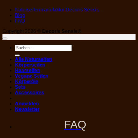
Naturseifenmanufaktur Decoris Sensis
Blog
FAQ
Copyright 2026 ©
Decoris Sensis®
Suchen
nach:
Alle Naturseifen
Körperseifen
Haarseifen
Vegane Seifen
Körperöle
Sets
Accessoires
Anmelden
Newsletter
FAQ