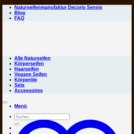
Zum
Naturseifenmanufaktur Decoris Sensis
Inhalt
Blog
springen
FAQ
Alle Naturseifen
Körperseifen
Haarseifen
Vegane Seifen
Körperöle
Sets
Accessoires
Menü
Suchen
nach: