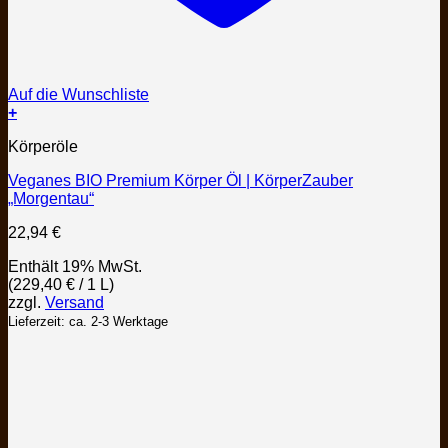
Auf die Wunschliste
+
Körperöle
Veganes BIO Premium Körper Öl | KörperZauber
„Morgentau“
22,94
€
Enthält 19% MwSt.
(
229,40
€
/ 1 L)
zzgl.
Versand
Lieferzeit: ca. 2-3 Werktage