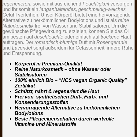
regenerieren,
sowie mit ausreichend
Feuchtigkeit
versorgen
und ihr somit ein
langanhaltendes, geschmeidig-weiches
Gefühl verleihen. Unser Körperöl bietet eine hervorragende
Alternative zu herkömmlichen Bodylotions und ist als
reine
Naturkosmetik
frei von Wasser und Stabilisatoren. Um die
gewünschte Pflegewirkung zu erzielen, können Sie das Öl
am besten auf
duschfeuchte
oder einfach auf
trockene
Haut
auftragen. Der
romantisch-blumige
Duft mit
Rosengeranie
und
Lavendel
sorgt außerdem für Gelassenheit, innere Ruhe
und Entspannung.
Körperöl in Premium-Qualität
Reine Naturkosmetik – ohne Wasser oder
Stabilisatoren
100% ehrlich Bio – “NCS vegan Organic Quality”
Zertifikat
Schützt, nährt & regeneriert die Haut
Frei von synthetischen Duft-, Farb-, und
Konservierungsstoffen
Hervorragende Alternative zu herkömmlichen
Bodylotions
Beste Pflegeeigenschaften durch wertvolle
Vitamine und Mineralstoffe