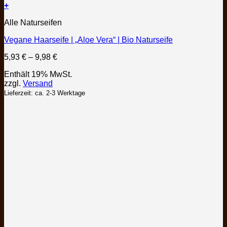
+
Dieses
Alle Naturseifen
Produkt
weist
Vegane Haarseife | „Aloe Vera“ | Bio Naturseife
mehrere
Varianten
Preisspanne:
5,93
€
–
9,98
€
auf.
5,93 €
Die
Enthält 19% MwSt.
bis
Optionen
zzgl.
Versand
9,98 €
können
Lieferzeit: ca. 2-3 Werktage
auf
der
Produktseite
gewählt
werden