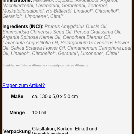
Inhaltsstoffe:
Mandelöl, Jojobaöl, Avocadoöl, Arganöl,
Nachtkerzenöl, Lavendelöl, Geranienöl, Zedernöl,
Muskatellersalbeiöl, Ho-Blätteröl, Linalool*, Citronellol*,
Geraniol*, Limonene*, Citral*
Ingredients (INCI):
Prunus Amygdalus Dulcis Oil,
Simmondsia Chinensis Seed Oil, Persea Gratissima Oil,
Argania Spinosa Kernel Oil, Oenothera Biennis Oil,
Lavandula Angustifolia Oil, Pelargonium Graveolens Flower
Oil, Salvia Sclarea Flower Oil, Cinnamomum Camphora Leaf
Oil, Linalool*, Citronellol*, Geraniol*, Limonene*, Citral*
*natürlich enthaltene Allergene / naturally contained Allergens
Fragen zum Artikel?
Maße
ca. 130 x 5,0 x 5,0 cm
Menge
100 ml
Glasflakon, Korken, Etikett und
Verpackung