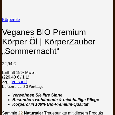
Körperöle
Veganes BIO Premium
Körper Öl | KörperZauber
„Sommernacht“
22,94
€
Enthält 19% MwSt.
(
229,40
€
/ 1 L)
zzgl.
Versand
Lieferzeit: ca. 2-3 Werktage
Verwöhnen Sie Ihre Sinne
Besonders wohltuende & reichhaltige Pflege
Körperöl in 100% Bio-Premium-Qualität
Sammle
22
Naturtaler
Treuepunkte mit diesem Produkt