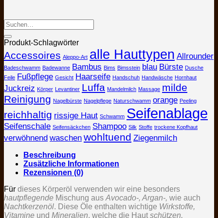
Produkt-Schlagwörter
alle Hauttypen
Accessoires
Allrounder
Aleppo-Art
Bambus
blau
Bürste
Badeschwamm
Badewanne
Bims
Bimsstein
Dusche
Fußpflege
Haarseife
Feile
Gesicht
Handschuh
Handwäsche
Hornhaut
Luffa
milde
Juckreiz
Körper
Levantiner
Mandelmilch
Massage
Reinigung
orange
Nagelbürste
Nagelpflege
Naturschwamm
Peeling
Seifenablage
reichhaltig
rissige Haut
Schwamm
Seifenschale
Shampoo
Seifensäckchen
Silk
Stoffe
trockene Kopfhaut
wohltuend
verwöhnend
waschen
Ziegenmilch
Beschreibung
Zusätzliche Informationen
Rezensionen (0)
Für
dieses Körperöl verwenden wir eine besonders
hautpflegende
Mischung aus
Avocado-, Argan-,
wie auch
Nachtkerzenöl
. Diese Öle enthalten wichtige
Wirkstoffe,
Vitamine
und
Mineralien
, welche die Haut
schützen,