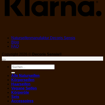
Naturseifenmanufaktur Decoris Sensis
Blog
FAQ
Copyright 2026 ©
Decoris Sensis®
Suchen
nach:
Alle Naturseifen
Körperseifen
Haarseifen
Vegane Seifen
Körperöle
Sets
Accessoires