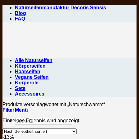
Zum
Naturseifenmanufaktur Decoris Sensis
Inhalt
Blog
springen
FAQ
Alle Naturseifen
Körperseifen
Haarseifen
Vegane Seifen
Körperöle
Sets
Accessoires
Produkte verschlagwortet mit „Naturschwamm“
Filter
Menü
Suchen
Einzelnes Ergebnis wird angezeigt
nach:
-13%