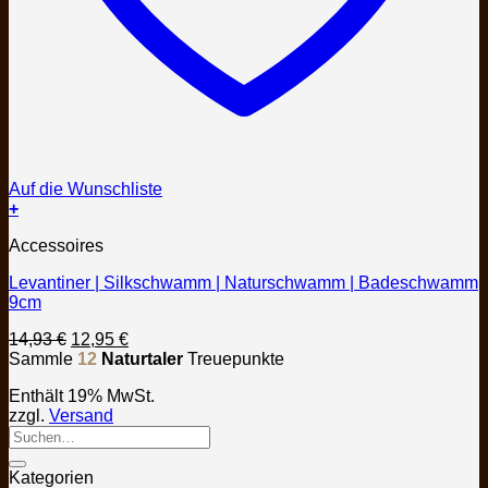
Auf die Wunschliste
+
Accessoires
Levantiner | Silkschwamm | Naturschwamm | Badeschwamm
9cm
Ursprünglicher
Aktueller
14,93
€
12,95
€
Preis
Preis
Sammle
12
Naturtaler
Treuepunkte
war:
ist:
Enthält 19% MwSt.
14,93 €
12,95 €.
zzgl.
Versand
Kategorien