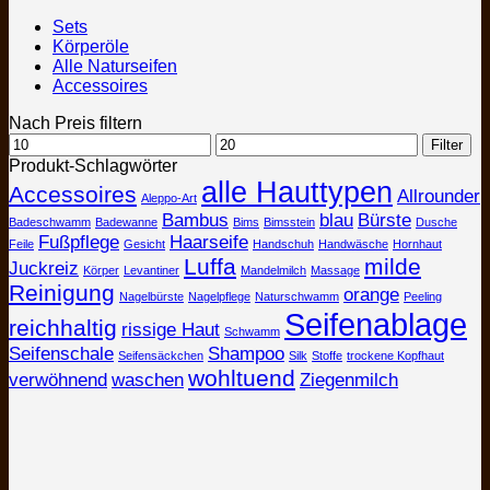
Sets
Körperöle
Alle Naturseifen
Accessoires
Nach Preis filtern
Min.
Max.
Filter
Preis
Preis
Produkt-Schlagwörter
alle Hauttypen
Accessoires
Allrounder
Aleppo-Art
Bambus
blau
Bürste
Badeschwamm
Badewanne
Bims
Bimsstein
Dusche
Fußpflege
Haarseife
Feile
Gesicht
Handschuh
Handwäsche
Hornhaut
Luffa
milde
Juckreiz
Körper
Levantiner
Mandelmilch
Massage
Reinigung
orange
Nagelbürste
Nagelpflege
Naturschwamm
Peeling
Seifenablage
reichhaltig
rissige Haut
Schwamm
Seifenschale
Shampoo
Seifensäckchen
Silk
Stoffe
trockene Kopfhaut
wohltuend
verwöhnend
waschen
Ziegenmilch