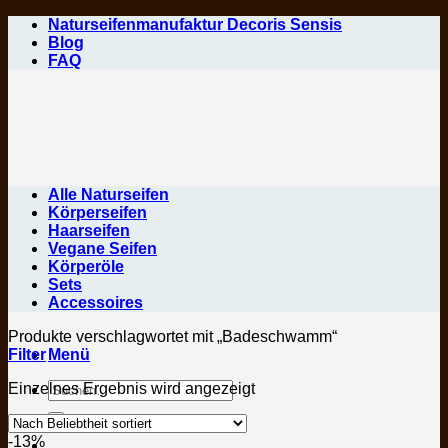
Zum
Naturseifenmanufaktur Decoris Sensis
Inhalt
Blog
springen
FAQ
Alle Naturseifen
Körperseifen
Haarseifen
Vegane Seifen
Körperöle
Sets
Accessoires
Produkte verschlagwortet mit „Badeschwamm“
Filter
Menü
Suchen
Einzelnes Ergebnis wird angezeigt
nach:
-13%