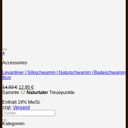
Auf die Wunschliste
+
Accessoires
Levantiner | Silkschwamm | Naturschwamm | Badeschwamm
9cm
Ursprünglicher
Aktueller
14,93
€
12,95
€
Preis
Preis
Sammle
12
Naturtaler
Treuepunkte
war:
ist:
Enthält 19% MwSt.
14,93 €
12,95 €.
zzgl.
Versand
Kategorien