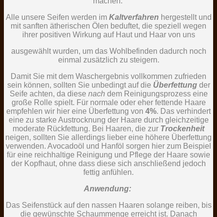
machen.
Alle unsere Seifen werden im
Kaltverfahren
hergestellt und
mit sanften ätherischen Ölen beduftet, die speziell wegen
ihrer positiven Wirkung auf Haut und Haar von uns
ausgewählt wurden, um das Wohlbefinden dadurch noch
einmal zusätzlich zu steigern.
Damit Sie mit dem Waschergebnis vollkommen zufrieden
sein können, sollten Sie unbedingt auf die
Überfettung
der
Seife achten, da diese
nach
dem Reinigungsprozess eine
große Rolle spielt. Für normale oder eher fettende Haare
empfehlen wir hier eine Überfettung von
4%
. Das verhindert
eine zu starke Austrocknung der Haare durch gleichzeitige
moderate Rückfettung. Bei Haaren, die zur
Trockenheit
neigen, sollten Sie allerdings lieber eine höhere Überfettung
verwenden. Avocadoöl und Hanföl sorgen hier zum Beispiel
für eine reichhaltige Reinigung und Pflege der Haare sowie
der Kopfhaut, ohne dass diese sich anschließend jedoch
fettig anfühlen.
Anwendung:
Das Seifenstück auf den nassen Haaren solange reiben, bis
die gewünschte Schaummenge erreicht ist. Danach