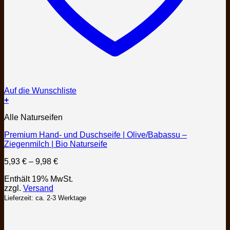
Auf die Wunschliste
+
Dieses
Alle Naturseifen
Produkt
weist
Premium Hand- und Duschseife | Olive/Babassu –
mehrere
Ziegenmilch | Bio Naturseife
Varianten
auf.
Preisspanne:
5,93
€
–
9,98
€
Die
5,93 €
Optionen
Enthält 19% MwSt.
bis
können
zzgl.
Versand
9,98 €
auf
Lieferzeit: ca. 2-3 Werktage
der
Produktseite
gewählt
werden