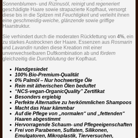
Sonnenblumen-
und
Rizinusöl, reinigt
und
regeneriert
geschädigte Haare sowie strapazierte Kopfhaut, versorgt
diese bis in die Spitzen mit
Feuchtigkeit
und verleiht ihnen
eine
geschmeidig-weiche, glänzende
sowie
griffige
Haarstruktur.
Sie verhindert durch die moderaten Rückfettung von
4%
, ein
zu starkes Austrocknen der Haare. Essenzen aus
Rosmarin
und
Lavandin
runden diese Kreation mit einer
unverwechselbaren Duftkombination ab und
fördern
gleichzeitig die
Durchblutung
der Kopfhaut.
Handgesiedet
100% Bio-Premium-Qualität
0% Palmöl – Nur hochwertige Öle
Rein mit ätherischen Ölen beduftet
“NCS-vegan-OrganicQuality” Zertifikat
Besonders ergiebig
Perfekte Alternative zu herkömmlichen Shampoos
Macht das Haar kämmbar
Auf die Pflege von „normalen“ und „fettenden“
Haaren abgestimmt
Hervorragende Schaum- und Pflegeeigenschaften
Frei von Parabenen, Sulfaten, Silikonen,
Emulgatoren, Mikroplastik, Tierversuchen,