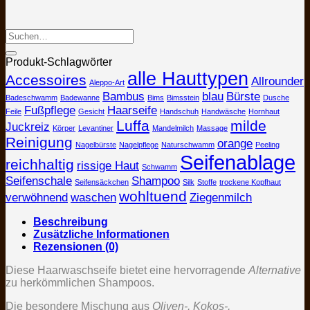
Produkt-Schlagwörter
alle Hauttypen
Accessoires
Allrounder
Aleppo-Art
Bambus
blau
Bürste
Badeschwamm
Badewanne
Bims
Bimsstein
Dusche
Fußpflege
Haarseife
Feile
Gesicht
Handschuh
Handwäsche
Hornhaut
Luffa
milde
Juckreiz
Körper
Levantiner
Mandelmilch
Massage
Reinigung
orange
Nagelbürste
Nagelpflege
Naturschwamm
Peeling
Seifenablage
reichhaltig
rissige Haut
Schwamm
Seifenschale
Shampoo
Seifensäckchen
Silk
Stoffe
trockene Kopfhaut
wohltuend
verwöhnend
waschen
Ziegenmilch
Beschreibung
Zusätzliche Informationen
Rezensionen (0)
Diese Haarwaschseife bietet eine hervorragende
Alternative
zu herkömmlichen Shampoos.
Die besondere Mischung aus
Oliven-, Kokos-,