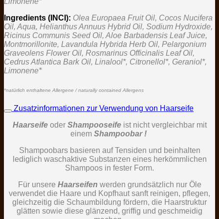
Limonene*
Ingredients (INCI):
Olea Europaea Fruit Oil, Cocos Nucifera
Oil, Aqua, Helianthus Annuus Hybrid Oil, Sodium Hydroxide,
Ricinus Communis Seed Oil, Aloe Barbadensis Leaf Juice,
Montmorillonite, Lavandula Hybrida Herb Oil, Pelargonium
Graveolens Flower Oil, Rosmarinus Officinalis Leaf Oil,
Cedrus Atlantica Bark Oil, Linalool*, Citronellol*, Geraniol*,
Limonene*
*natürlich enthaltene Allergene / naturally contained Allergens
Zusatzinformationen zur Verwendung von Haarseife
Haarseife
oder
Shampooseife
ist nicht vergleichbar mit
einem
Shampoobar !
Shampoobars basieren auf Tensiden und beinhalten
lediglich waschaktive Substanzen eines herkömmlichen
Shampoos in fester Form.
Für unsere
Haarseifen
werden grundsätzlich nur Öle
verwendet die Haare und Kopfhaut sanft reinigen, pflegen,
gleichzeitig die Schaumbildung fördern, die Haarstruktur
glätten sowie diese glänzend, griffig und geschmeidig