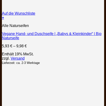
Auf die Wunschliste
+
Dieses
Alle Naturseifen
Produkt
weist
Vegane Hand- und Duschseife | „Babys & Kleinkinder“ | Bio
mehrere
Naturseife
Varianten
auf.
Preisspanne:
5,93
€
–
9,98
€
Die
5,93 €
Optionen
Enthält 19% MwSt.
bis
können
zzgl.
Versand
9,98 €
auf
Lieferzeit: ca. 2-3 Werktage
der
Produktseite
gewählt
werden