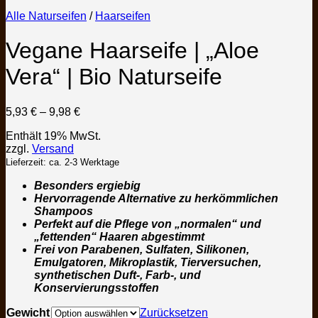
Alle Naturseifen
/
Haarseifen
Vegane Haarseife | „Aloe
Vera“ | Bio Naturseife
Preisspanne:
5,93
€
–
9,98
€
5,93 €
Enthält 19% MwSt.
bis
zzgl.
Versand
9,98 €
Lieferzeit: ca. 2-3 Werktage
Besonders ergiebig
Hervorragende Alternative zu herkömmlichen
Shampoos
Perfekt auf die Pflege von „normalen“ und
„fettenden“ Haaren abgestimmt
Frei von Parabenen, Sulfaten, Silikonen,
Emulgatoren, Mikroplastik, Tierversuchen,
synthetischen Duft-, Farb-, und
Konservierungsstoffen
Gewicht
Zurücksetzen