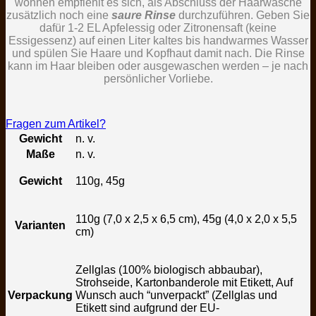
wohnen empfiehlt es sich, als Abschluss der Haarwäsche
zusätzlich noch eine
saure Rinse
durchzuführen. Geben Sie
dafür 1-2 EL Apfelessig oder Zitronensaft (keine
Essigessenz) auf einen Liter kaltes bis handwarmes Wasser
und spülen Sie Haare und Kopfhaut damit nach. Die Rinse
kann im Haar bleiben oder ausgewaschen werden – je nach
persönlicher Vorliebe.
Fragen zum Artikel?
Gewicht
n. v.
Maße
n. v.
Gewicht
110g, 45g
110g (7,0 x 2,5 x 6,5 cm), 45g (4,0 x 2,0 x 5,5
Varianten
cm)
Zellglas (100% biologisch abbaubar),
Strohseide, Kartonbanderole mit Etikett, Auf
Verpackung
Wunsch auch “unverpackt” (Zellglas und
Etikett sind aufgrund der EU-