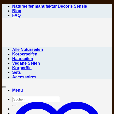
Zum
Naturseifenmanufaktur Decoris Sensis
Inhalt
Blog
springen
FAQ
Alle Naturseifen
Körperseifen
Haarseifen
Vegane Seifen
Körperöle
Sets
Accessoires
Menü
Suchen
nach: