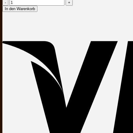
Vegane
Hand-
In den Warenkorb
und
Duschseife
|
Hauttyp
"Mischhaut"
|
Bio
Naturseife
Menge