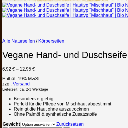
Alle Naturseifen
/
Körperseifen
Vegane Hand- und Duschseife |
Preisspanne:
6,92
€
–
12,95
€
6,92 €
Enthält 19% MwSt.
bis
zzgl.
Versand
12,95 €
Lieferzeit: ca. 2-3 Werktage
Besonders ergiebig
Perfekt für die Pflege von Mischhaut abgestimmt
Reinigt die Haut ohne auszutrocknen
Ohne Palmöl & synthetische Zusatzstoffe
Gewicht
Zurücksetzen