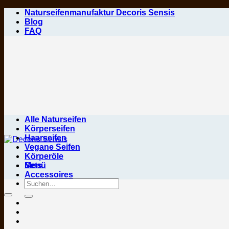
Zum
Naturseifenmanufaktur Decoris Sensis
Inhalt
Blog
springen
FAQ
Alle Naturseifen
Körperseifen
Haarseifen
Vegane Seifen
Körperöle
Menü
Sets
Accessoires
Suchen
nach: