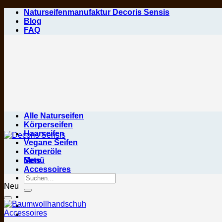
Zum
Naturseifenmanufaktur Decoris Sensis
Inhalt
Blog
springen
FAQ
Alle Naturseifen
Körperseifen
Haarseifen
Vegane Seifen
Körperöle
Menü
Sets
Accessoires
Suchen
nach:
Neu
Accessoires