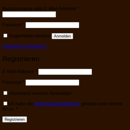
Erforderlich
Benutzername oder E-Mail-Adresse
*
Erforderlich
Passwort
*
Angemeldet bleiben
Anmelden
Passwort vergessen?
Registrieren
Erforderlich
E-Mail-Adresse
*
Erforderlich
Passwort
*
Abonniere unseren Newsletter
Ich habe die
Datenschutzerklärung
gelesen und stimme
ihr zu.
*
Registrieren