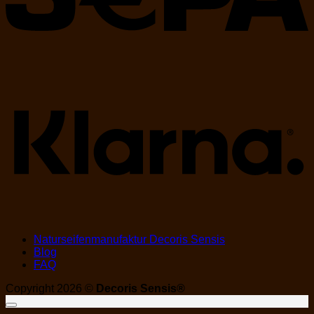
K
Naturseifenmanufaktur Decoris Sensis
Blog
FAQ
Copyright 2026 ©
Decoris Sensis®