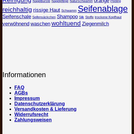
orange
Nagelbürste
Nagelpflege
Naturschwamm
Peeling
Seifenablage
reichhaltig
rissige Haut
Schwamm
Seifenschale
Shampoo
Seifensäckchen
Silk
Stoffe
trockene Kopfhaut
wohltuend
verwöhnend
waschen
Ziegenmilch
Informationen
FAQ
AGBs
Impressum
Datenschutzerklärung
Versandkosten & Lieferung
Widerrufsrecht
Zahlungsweisen