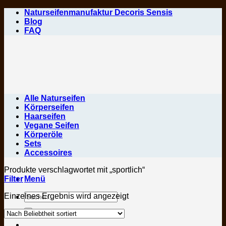
Zum
Naturseifenmanufaktur Decoris Sensis
Inhalt
Blog
springen
FAQ
Alle Naturseifen
Körperseifen
Haarseifen
Vegane Seifen
Körperöle
Sets
Accessoires
Produkte verschlagwortet mit „sportlich“
Filter
Menü
Suchen
Einzelnes Ergebnis wird angezeigt
nach: