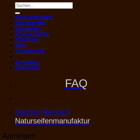
Suchen
nach:
Alle Naturseifen
Körperseifen
Haarseifen
Vegane Seifen
Körperöle
Sets
Accessoires
Anmelden
Newsletter
FAQ
Decoris Sensis®
Naturseifenmanufaktur
Anmelden