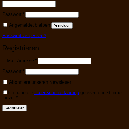
Erforderlich
Passwort
*
Angemeldet bleiben
Anmelden
Passwort vergessen?
Registrieren
Erforderlich
E-Mail-Adresse
*
Erforderlich
Passwort
*
Abonniere unseren Newsletter
Ich habe die
Datenschutzerklärung
gelesen und stimme
ihr zu.
*
Registrieren