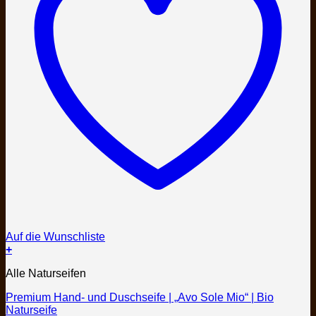
Auf die Wunschliste
+
Dieses
Alle Naturseifen
Produkt
weist
Premium Hand- und Duschseife | „Avo Sole Mio“ | Bio
mehrere
Naturseife
Varianten