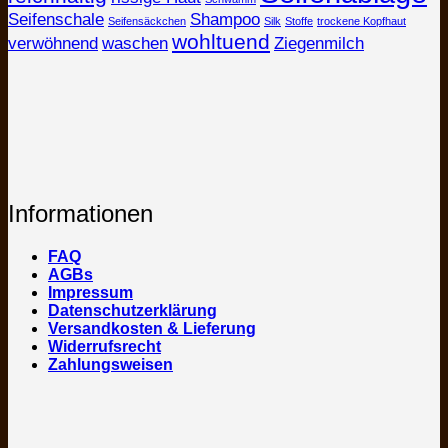
Seifenschale
Shampoo
Seifensäckchen
Silk
Stoffe
trockene Kopfhaut
wohltuend
verwöhnend
waschen
Ziegenmilch
Informationen
FAQ
AGBs
Impressum
Datenschutzerklärung
Versandkosten & Lieferung
Widerrufsrecht
Zahlungsweisen