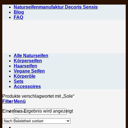
Zum
Naturseifenmanufaktur Decoris Sensis
Inhalt
Blog
springen
FAQ
Alle Naturseifen
Körperseifen
Haarseifen
Vegane Seifen
Körperöle
Sets
Accessoires
Produkte verschlagwortet mit „Sole“
Filter
Menü
Suchen
Einzelnes Ergebnis wird angezeigt
nach: