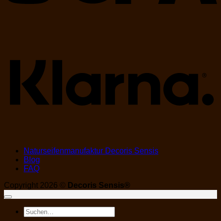
K
Naturseifenmanufaktur Decoris Sensis
Blog
FAQ
Copyright 2026 ©
Decoris Sensis®
Suchen
nach: