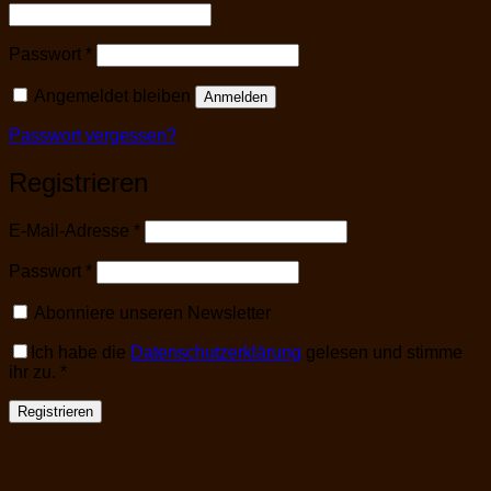
Erforderlich
Passwort
*
Angemeldet bleiben
Anmelden
Passwort vergessen?
Registrieren
Erforderlich
E-Mail-Adresse
*
Erforderlich
Passwort
*
Abonniere unseren Newsletter
Ich habe die
Datenschutzerklärung
gelesen und stimme
ihr zu.
*
Registrieren