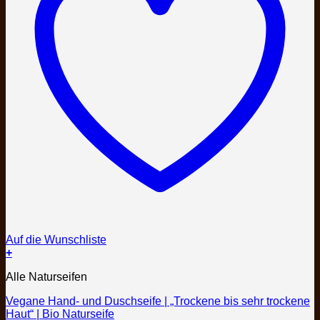
Auf die Wunschliste
+
Dieses
Alle Naturseifen
Produkt
weist
Vegane Hand- und Duschseife | „Trockene bis sehr trockene
mehrere
Haut“ | Bio Naturseife
Varianten