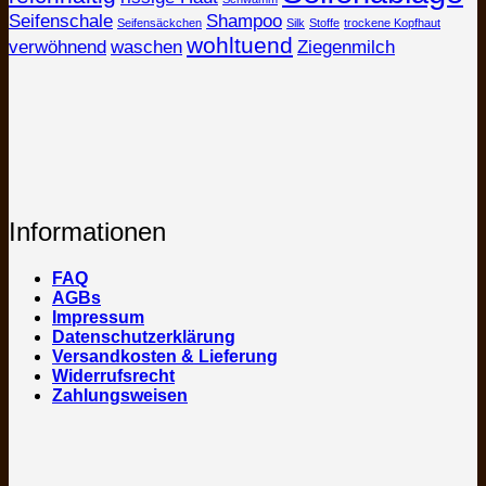
Seifenschale
Shampoo
Seifensäckchen
Silk
Stoffe
trockene Kopfhaut
wohltuend
verwöhnend
waschen
Ziegenmilch
Informationen
FAQ
AGBs
Impressum
Datenschutzerklärung
Versandkosten & Lieferung
Widerrufsrecht
Zahlungsweisen