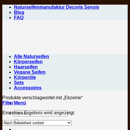
Zum
Naturseifenmanufaktur Decoris Sensis
Inhalt
Blog
springen
FAQ
Alle Naturseifen
Körperseifen
Haarseifen
Vegane Seifen
Körperöle
Sets
Accessoires
Produkte verschlagwortet mit „Ekzeme“
Filter
Menü
Suchen
Einzelnes Ergebnis wird angezeigt
nach: