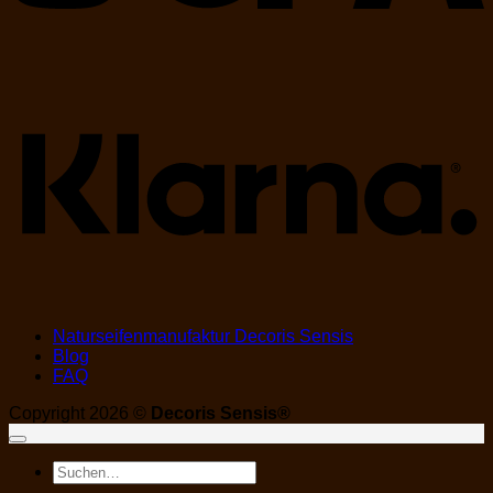
K
Naturseifenmanufaktur Decoris Sensis
Blog
FAQ
Copyright 2026 ©
Decoris Sensis®
Suchen
nach: