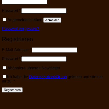
Erforderlich
Passwort
*
Angemeldet bleiben
Anmelden
Passwort vergessen?
Registrieren
Erforderlich
E-Mail-Adresse
*
Erforderlich
Passwort
*
Abonniere unseren Newsletter
Ich habe die
Datenschutzerklärung
gelesen und stimme
ihr zu.
*
Registrieren