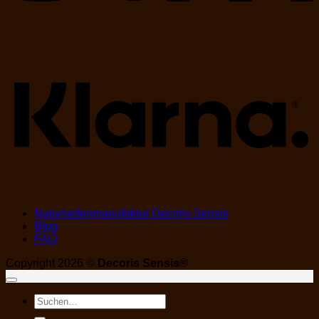
K
Naturseifenmanufaktur Decoris Sensis
Blog
FAQ
Copyright 2026 ©
Decoris Sensis®
Suchen
nach: