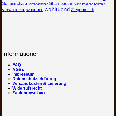
Seifenschale
Shampoo
Seifensäckchen
Silk
Stoffe
trockene Kopfhaut
wohltuend
verwöhnend
waschen
Ziegenmilch
Informationen
FAQ
AGBs
Impressum
Datenschutzerklärung
Versandkosten & Lieferung
Widerrufsrecht
Zahlungsweisen