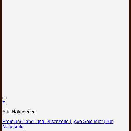
Auf die Wunschliste
+
Dieses
Alle Naturseifen
Produkt
weist
Premium Hand- und Duschseife | „Avo Sole Mio“ | Bio
mehrere
Naturseife
Varianten