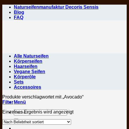
Zum
Naturseifenmanufaktur Decoris Sensis
Inhalt
Blog
springen
FAQ
Alle Naturseifen
Körperseifen
Haarseifen
Vegane Seifen
Körperöle
Sets
Accessoires
Produkte verschlagwortet mit „Avocado“
Filter
Menü
Suchen
Einzelnes Ergebnis wird angezeigt
nach: