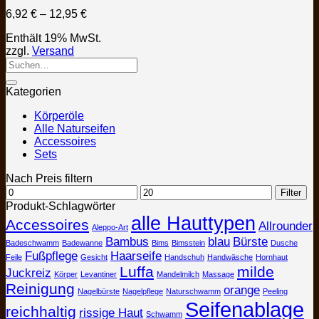
auf.
Preisspanne:
6,92
€
–
12,95
€
Die
6,92 €
Optionen
Enthält 19% MwSt.
bis
können
zzgl.
Versand
12,95 €
auf
der
Produktseite
Kategorien
gewählt
werden
Körperöle
Alle Naturseifen
Accessoires
Sets
Nach Preis filtern
Min.
Max.
Filter
Preis
Preis
Produkt-Schlagwörter
alle Hauttypen
Accessoires
Allrounder
Aleppo-Art
Bambus
blau
Bürste
Badeschwamm
Badewanne
Bims
Bimsstein
Dusche
Fußpflege
Haarseife
Feile
Gesicht
Handschuh
Handwäsche
Hornhaut
Luffa
milde
Juckreiz
Körper
Levantiner
Mandelmilch
Massage
Reinigung
orange
Nagelbürste
Nagelpflege
Naturschwamm
Peeling
Seifenablage
reichhaltig
rissige Haut
Schwamm