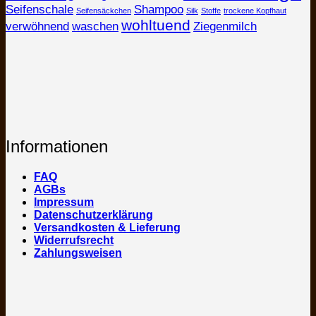
Seifenschale
Shampoo
Seifensäckchen
Silk
Stoffe
trockene Kopfhaut
wohltuend
verwöhnend
waschen
Ziegenmilch
Informationen
FAQ
AGBs
Impressum
Datenschutzerklärung
Versandkosten & Lieferung
Widerrufsrecht
Zahlungsweisen