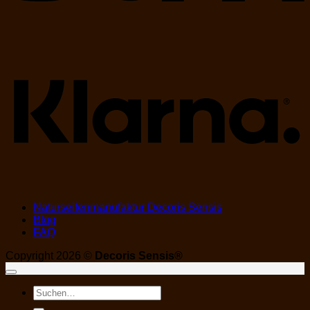
K
Naturseifenmanufaktur Decoris Sensis
Blog
FAQ
Copyright 2026 ©
Decoris Sensis®
Suchen
nach: