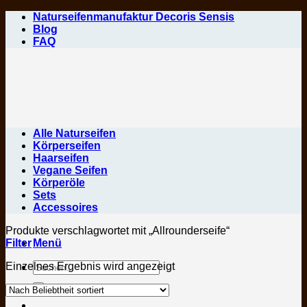
Zum
Naturseifenmanufaktur Decoris Sensis
Inhalt
Blog
springen
FAQ
Alle Naturseifen
Körperseifen
Haarseifen
Vegane Seifen
Körperöle
Sets
Accessoires
Produkte verschlagwortet mit „Allrounderseife“
Filter
Menü
Suchen
Einzelnes Ergebnis wird angezeigt
nach: