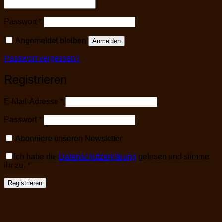
Erforderlich
Passwort
*
Angemeldet bleiben
Anmelden
Passwort vergessen?
Registrieren
Erforderlich
E-Mail-Adresse
*
Erforderlich
Passwort
*
Abonniere unseren Newsletter
Ich habe die
Datenschutzerklärung
gelesen und stimme
ihr zu.
*
Registrieren