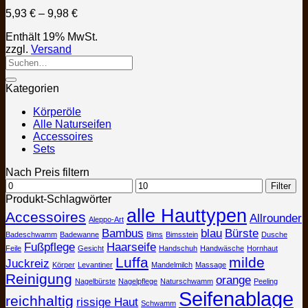
auf.
Preisspanne:
5,93
€
–
9,98
€
Die
5,93 €
Optionen
Enthält 19% MwSt.
bis
können
zzgl.
Versand
9,98 €
auf
der
Produktseite
Kategorien
gewählt
werden
Körperöle
Alle Naturseifen
Accessoires
Sets
Nach Preis filtern
Min.
Max.
Filter
Preis
Preis
Produkt-Schlagwörter
alle Hauttypen
Accessoires
Allrounder
Aleppo-Art
Bambus
blau
Bürste
Badeschwamm
Badewanne
Bims
Bimsstein
Dusche
Fußpflege
Haarseife
Feile
Gesicht
Handschuh
Handwäsche
Hornhaut
Luffa
milde
Juckreiz
Körper
Levantiner
Mandelmilch
Massage
Reinigung
orange
Nagelbürste
Nagelpflege
Naturschwamm
Peeling
Seifenablage
reichhaltig
rissige Haut
Schwamm