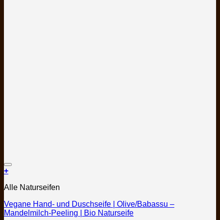
Auf die Wunschliste
+
Dieses
Alle Naturseifen
Produkt
weist
Vegane Hand- und Duschseife | Olive/Babassu –
mehrere
Mandelmilch-Peeling | Bio Naturseife
Varianten