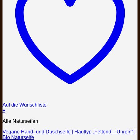
Auf die Wunschliste
+
Dieses
Alle Naturseifen
Produkt
weist
Vegane Hand- und Duschseife | Hauttyp „Fettend – Unrein“ |
mehrere
Bio Naturseife
Varianten