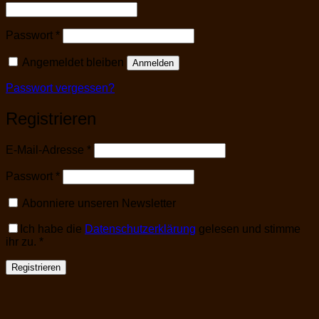
Erforderlich
Passwort
*
Angemeldet bleiben
Anmelden
Passwort vergessen?
Registrieren
Erforderlich
E-Mail-Adresse
*
Erforderlich
Passwort
*
Abonniere unseren Newsletter
Ich habe die
Datenschutzerklärung
gelesen und stimme
ihr zu.
*
Registrieren