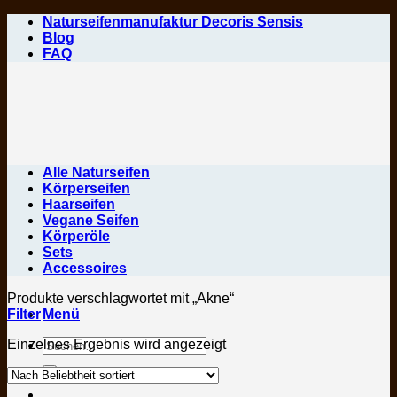
Zum
Naturseifenmanufaktur Decoris Sensis
Inhalt
Blog
springen
FAQ
Alle Naturseifen
Körperseifen
Haarseifen
Vegane Seifen
Körperöle
Sets
Accessoires
Produkte verschlagwortet mit „Akne“
Filter
Menü
Suchen
Einzelnes Ergebnis wird angezeigt
nach: