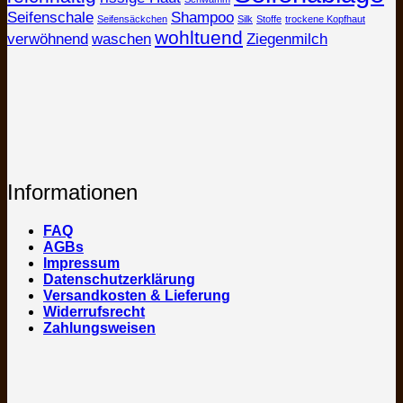
Seifenschale
Shampoo
Seifensäckchen
Silk
Stoffe
trockene Kopfhaut
wohltuend
verwöhnend
waschen
Ziegenmilch
Informationen
FAQ
AGBs
Impressum
Datenschutzerklärung
Versandkosten & Lieferung
Widerrufsrecht
Zahlungsweisen