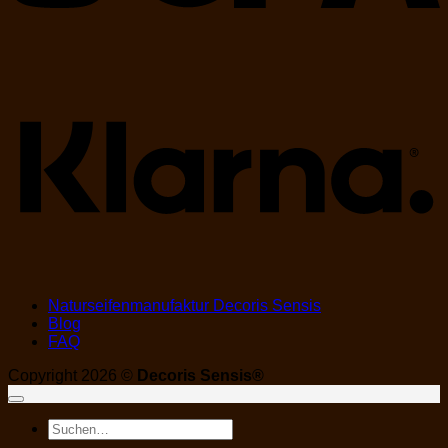
K
Naturseifenmanufaktur Decoris Sensis
Blog
FAQ
Copyright 2026 ©
Decoris Sensis®
Suchen
nach: