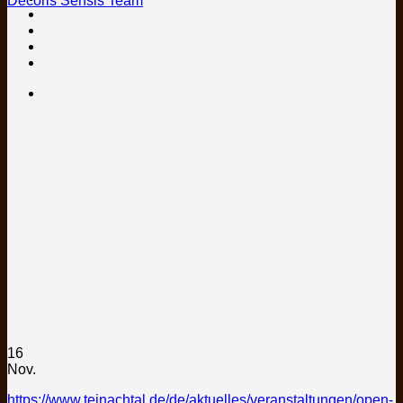
Decoris Sensis Team
16
Nov.
https://www.teinachtal.de/de/aktuelles/veranstaltungen/open-