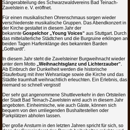
Sängerabteilung des Schwarzwaldvereins Bad Teinach-
Zavelstein e. V. eröffnet.
Für einen musikalischen Ohrenschmaus sorgen wieder
verschiedenste musikalische Gruppen. Das Abendkonzert in
der Kirche gestaltet in diesem Jahr der
bekannte
Gospelchor „Young Voices“
aus Stuttgart. Durch
das mittelalterliche Städtchen und die Burgruine erklingen an
beiden Tagen Harfenklänge des bekannten Barden
„Gotthardt“.
In diesem Jahr steht die Zavelsteiner Burgweihnacht wieder
unter dem Motto
„Weihnachtsglanz und Lichterzauber“
.
Ab Einbruch der Dunkelheit werden die historische
Stauferburg mit ihrer Wehranlage sowie die Kirche und das
Städtle traumhaft weihnachtlich erleuchten. Ein Erlebnis, das
niemand so schnell vergisst!
Der sehr gut angenommene Shuttleverkehr in den Ortsteilen
der Stadt Bad Teinach-Zavelstein wird auch in diesem Jahr
angeboten. Einheimische, wie auch Gäste, können sich
bequem von den umliegenden Bushaltestellen oder
Parkplätzen abholen lassen.
Der große Ansturm in den letzten Jahren spricht für sich, so