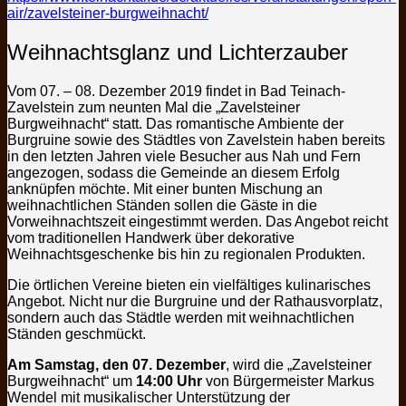
air/zavelsteiner-burgweihnacht/
Weihnachtsglanz und Lichterzauber
Vom 07. – 08. Dezember 2019 findet in Bad Teinach-
Zavelstein zum neunten Mal die „Zavelsteiner
Burgweihnacht“ statt. Das romantische Ambiente der
Burgruine sowie des Städtles von Zavelstein haben bereits
in den letzten Jahren viele Besucher aus Nah und Fern
angezogen, sodass die Gemeinde an diesem Erfolg
anknüpfen möchte. Mit einer bunten Mischung an
weihnachtlichen Ständen sollen die Gäste in die
Vorweihnachtszeit eingestimmt werden. Das Angebot reicht
vom traditionellen Handwerk über dekorative
Weihnachtsgeschenke bis hin zu regionalen Produkten.
Die örtlichen Vereine bieten ein vielfältiges kulinarisches
Angebot. Nicht nur die Burgruine und der Rathausvorplatz,
sondern auch das Städtle werden mit weihnachtlichen
Ständen geschmückt.
Am Samstag, den 07. Dezember
, wird die „Zavelsteiner
Burgweihnacht“ um
14:00 Uhr
von Bürgermeister Markus
Wendel mit musikalischer Unterstützung der