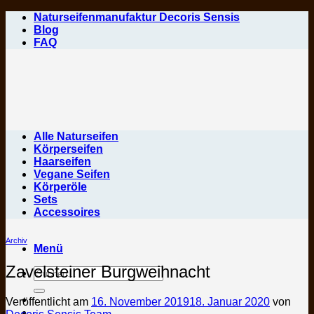
Zum
Naturseifenmanufaktur Decoris Sensis
Inhalt
Blog
springen
FAQ
Alle Naturseifen
Körperseifen
Haarseifen
Vegane Seifen
Körperöle
Sets
Accessoires
Archiv
Menü
Zavelsteiner Burgweihnacht
Suchen
nach:
Veröffentlicht am
16. November 2019
18. Januar 2020
von