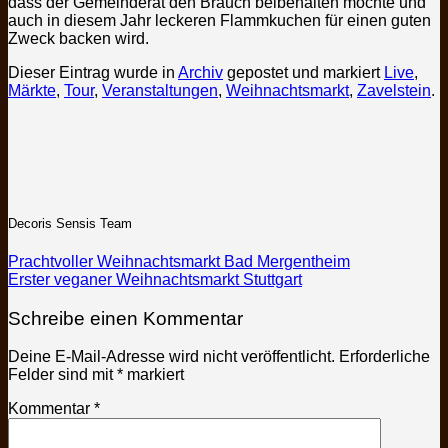
dass der Gemeinderat den Brauch beibehalten möchte und
auch in diesem Jahr leckeren Flammkuchen für einen guten
Zweck backen wird.
Dieser Eintrag wurde in
Archiv
gepostet und markiert
Live
,
Märkte
,
Tour
,
Veranstaltungen
,
Weihnachtsmarkt
,
Zavelstein
.
Decoris Sensis Team
Prachtvoller Weihnachtsmarkt Bad Mergentheim
Erster veganer Weihnachtsmarkt Stuttgart
Schreibe einen Kommentar
Deine E-Mail-Adresse wird nicht veröffentlicht.
Erforderliche
Felder sind mit
*
markiert
Kommentar
*