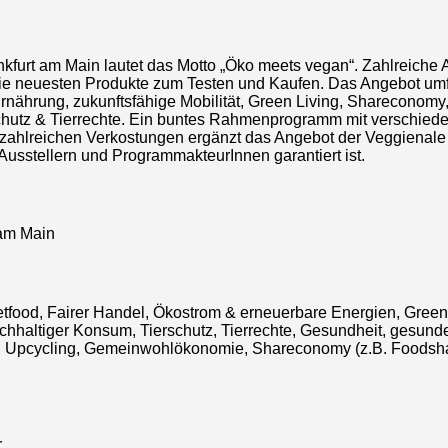
furt am Main lautet das Motto „Öko meets vegan“. Zahlreiche A
ie neuesten Produkte zum Testen und Kaufen. Das Angebot umfas
rnährung, zukunftsfähige Mobilität, Green Living, Shareconomy
schutz & Tierrechte. Ein buntes Rahmenprogramm mit verschie
hlreichen Verkostungen ergänzt das Angebot der Veggienale &
 Ausstellern und ProgrammakteurInnen garantiert ist.
 am Main
eetfood, Fairer Handel, Ökostrom & erneuerbare Energien, Gree
chhaltiger Konsum, Tierschutz, Tierrechte, Gesundheit, gesund
us, Upcycling, Gemeinwohlökonomie, Shareconomy (z.B. Foodsha
r