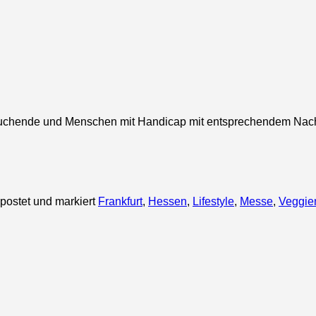
eitssuchende und Menschen mit Handicap mit entsprechendem Na
postet und markiert
Frankfurt
,
Hessen
,
Lifestyle
,
Messe
,
Veggie