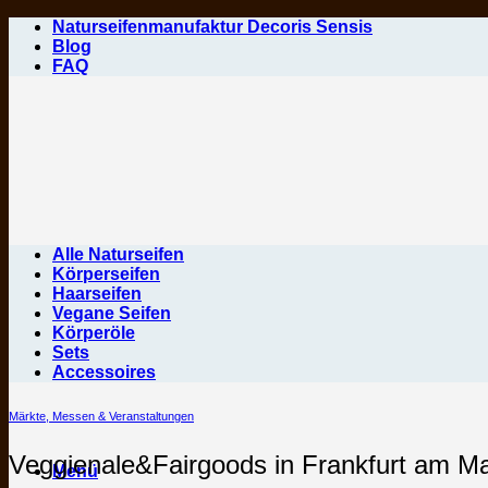
Zum
Naturseifenmanufaktur Decoris Sensis
Inhalt
Blog
springen
FAQ
Alle Naturseifen
Körperseifen
Haarseifen
Vegane Seifen
Körperöle
Sets
Accessoires
Märkte, Messen & Veranstaltungen
Veggienale&Fairgoods in Frankfurt am M
Menü