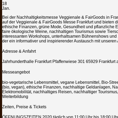
18
Jan.
Bei der Nachhaltigkeitsmesse Veggienale & FairGoods in Frank
auf der Veggienale & FairGoods Messe Frankfurt und bieten d
ethische Finanzen, grüne Mode, Gesundheit und pflanzliche E
faire ökologische Weine, nachhaltigen Tourismus sowie Tier
interessanten Workshops, unterhaltsamen Bühnenshows und za
der ein informativer und inspirierender Austausch mit unseren
Adresse & Anfahrt
Jahrhunderthalle Frankfurt Pfaffenwiese 301 65929 Frankfurt
Messeangebot
bio-vegetarische Lebensmittel, vegane Lebensmittel, Bio-Str
(bio, vegan), ethische Finanzen, nachhaltige Geldanlagen, Na
Elektromobilität, nachhaltiges Reisen, nachhaltiger Tourism
Weiterbildung
Zeiten, Preise & Tickets
ÖFFNUNGSZEITEN 2020 täglich von 11:00 Uhr bis 18:00 Uh