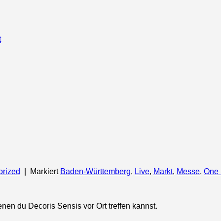
t
orized
|
Markiert
Baden-Württemberg
,
Live
,
Markt
,
Messe
,
One S
enen du Decoris Sensis vor Ort treffen kannst.