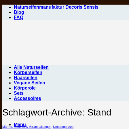
Zum
Naturseifenmanufaktur Decoris Sensis
Inhalt
Blog
springen
FAQ
Alle Naturseifen
Körperseifen
Haarseifen
Vegane Seifen
Körperöle
Sets
Accessoires
Schlagwort-Archive:
Stand
Menü
Märkte, Messen & Veranstaltungen
,
Uncategorized