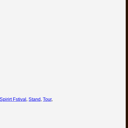
pirirt Fstival
,
Stand
,
Tour
,