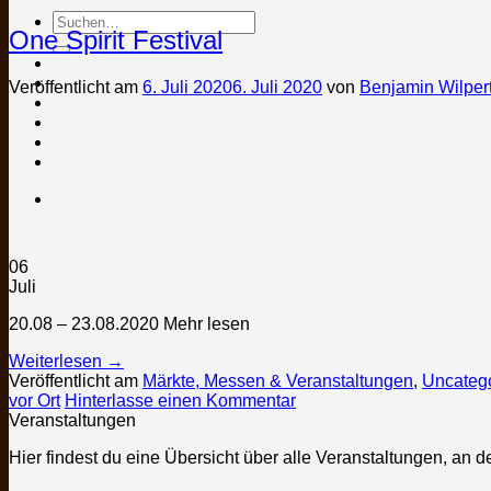
Suchen
One Spirit Festival
nach:
Veröffentlicht am
6. Juli 2020
6. Juli 2020
von
Benjamin Wilper
06
Juli
20.08 – 23.08.2020 Mehr lesen
Weiterlesen
→
Veröffentlicht am
Märkte, Messen & Veranstaltungen
,
Uncateg
vor Ort
Hinterlasse einen Kommentar
Veranstaltungen
Hier findest du eine Übersicht über alle Veranstaltungen, an d