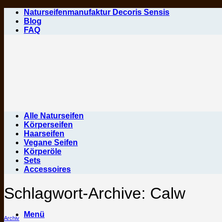
Zum
Naturseifenmanufaktur Decoris Sensis
Inhalt
Blog
springen
FAQ
Alle Naturseifen
Körperseifen
Haarseifen
Vegane Seifen
Körperöle
Sets
Accessoires
Schlagwort-Archive:
Calw
Menü
Archiv