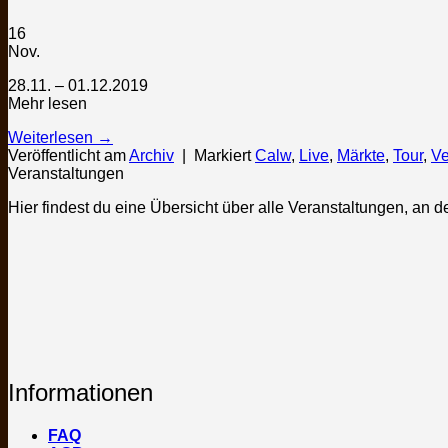
16
Nov.
28.11. – 01.12.2019
Mehr lesen
Weiterlesen
→
Veröffentlicht am
Archiv
|
Markiert
Calw
,
Live
,
Märkte
,
Tour
,
Ve
Veranstaltungen
Hier findest du eine Übersicht über alle Veranstaltungen, an d
Informationen
FAQ